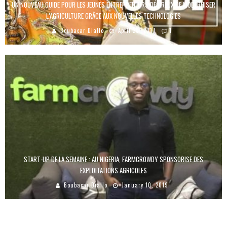
UN NOUVEAU GUIDE POUR LES JEUNES ENTREPRENEURS DÉSIREUX DE MODERNISER
L’AGRICULTURE GRÂCE AUX NOUVELLES TECHNOLOGIES
Boubacar Diallo
April 28, 2017
1
START-UP DE LA SEMAINE : AU NIGERIA, FARMCROWDY SPONSORISE DES
EXPLOITATIONS AGRICOLES
Boubacar Diallo
January 10, 2019