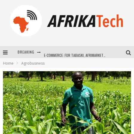
BREAKING
E-COMMERCE: FOR TABASKI, AFRIMARKET AND LEBARA DELIVER SHEEP TO AFRICA VIA INTERNET
Home
Agrobusiness
La Révolution Silencieuse : Quand Les Entrepreneurs Africains Décident de ne Plus se Taire
New to online sports betting? Consider These Tips to Play Your First Online Sports Betting Successfully
How Technology Has Changed Sports