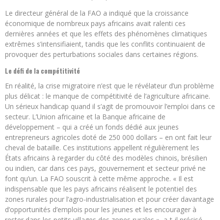
Le directeur général de la FAO a indiqué que la croissance
économique de nombreux pays africains avait ralenti ces
dernières années et que les effets des phénomènes climatiques
extrêmes s’intensifiaient, tandis que les conflits continuaient de
provoquer des perturbations sociales dans certaines régions.
Le défi de la compétitivité
En réalité, la crise migratoire n’est que le révélateur d’un problème
plus délicat : le manque de compétitivité de l’agriculture africaine.
Un sérieux handicap quand il s’agit de promouvoir l’emploi dans ce
secteur. L’Union africaine et la Banque africaine de
développement – qui a créé un fonds dédié aux jeunes
entrepreneurs agricoles doté de 250 000 dollars – en ont fait leur
cheval de bataille. Ces institutions appellent régulièrement les
États africains à regarder du côté des modèles chinois, brésilien
ou indien, car dans ces pays, gouvernement et secteur privé ne
font qu’un. La FAO souscrit à cette même approche. « Il est
indispensable que les pays africains réalisent le potentiel des
zones rurales pour l’agro-industrialisation et pour créer davantage
d’opportunités d’emplois pour les jeunes et les encourager à
rester dans les petits villages des zones rurales », a-t-il précisé