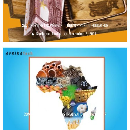
SAVOIR ÉVITER LES PIÈGES ET TROUVER SON CO-FONDATEUR
Boubacar Diallo
December 2, 2017
COMMENT FINANCER L’INDUSTRIALISATION DE L’AFRIQUE ?
Boubacar Diallo
January 5, 2020