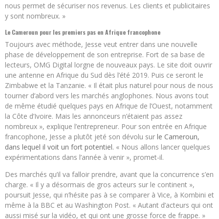
nous permet de sécuriser nos revenus. Les clients et publicitaires
y sont nombreux. »
Le Cameroun pour les premiers pas en Afrique francophone
Toujours avec méthode, Jesse veut entrer dans une nouvelle
phase de développement de son entreprise. Fort de sa base de
lecteurs, OMG Digital lorgne de nouveaux pays. Le site doit ouvrir
une antenne en Afrique du Sud dès l’été 2019. Puis ce seront le
Zimbabwe et la Tanzanie. « Il était plus naturel pour nous de nous
tourner d’abord vers les marchés anglophones. Nous avons tout
de même étudié quelques pays en Afrique de l’Ouest, notamment
la Côte d’Ivoire. Mais les annonceurs n’étaient pas assez
nombreux », explique l’entrepreneur. Pour son entrée en Afrique
francophone, Jesse a plutôt jeté son dévolu sur
le Cameroun,
dans lequel il voit un fort potentiel.
« Nous allons lancer quelques
expérimentations dans l’année à venir », promet-il.
Des marchés qu’il va falloir prendre, avant que la concurrence s’en
charge. « Il y a désormais de gros acteurs sur le continent »,
poursuit Jesse, qui n’hésite pas à se comparer à Vice, à Kombini et
même à la BBC et au Washington Post. « Autant d’acteurs qui ont
aussi misé sur la vidéo, et qui ont une grosse force de frappe. »