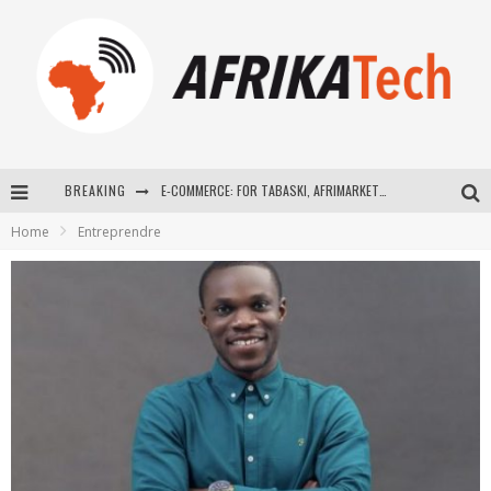
BREAKING
E-COMMERCE: FOR TABASKI, AFRIMARKET AND LEBARA DELIVER SHEEP TO AFRICA VIA INTERNET
Home
Entreprendre
La Révolution Silencieuse : Quand Les Entrepreneurs Africains Décident de ne Plus se Taire
New to online sports betting? Consider These Tips to Play Your First Online Sports Betting Successfully
How Technology Has Changed Sports