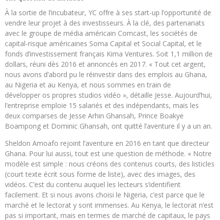
À la sortie de l’incubateur, YC offre à ses start-up l’opportunité de
vendre leur projet à des investisseurs. À la clé, des partenariats
avec le groupe de média américain Comcast, les sociétés de
capital-risque américaines Soma Capital et Social Capital, et le
fonds d’investissement français Kima Ventures. Soit 1,1 million de
dollars, réuni dès 2016 et annoncés en 2017. « Tout cet argent,
nous avons d’abord pu le réinvestir dans des emplois au Ghana,
au Nigeria et au Kenya, et nous sommes en train de
développer os propres studios vidéo », détaille Jesse. Aujourd’hui,
l’entreprise emploie 15 salariés et des indépendants, mais les
deux comparses de Jesse Arhin Ghansah, Prince Boakye
Boampong et Dominic Ghansah, ont quitté l’aventure il y a un an.
Sheldon Amoafo rejoint l’aventure en 2016 en tant que directeur
Ghana. Pour lui aussi, tout est une question de méthode. « Notre
modèle est simple : nous créons des contenus courts, des listicles
(court texte écrit sous forme de liste), avec des images, des
vidéos. C’est du contenu auquel les lecteurs s’identifient
facilement. Et si nous avons choisi le Nigeria, c’est parce que le
marché et le lectorat y sont immenses. Au Kenya, le lectorat n’est
pas si important, mais en termes de marché de capitaux, le pays