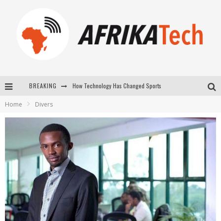
How Technology Has Changed Sports
BREAKING
E-COMMERCE: FOR TABASKI, AFRIMARKET AND LEBARA DELIVER SHEEP TO AFRICA VIA INTERNET
Home
Divers
La Révolution Silencieuse : Quand Les Entrepreneurs Africains Décident de ne Plus se Taire
New to online sports betting? Consider These Tips to Play Your First Online Sports Betting Successfully