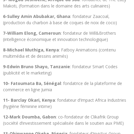
Makoti, (formation dans le domaine des arts culinaires)
6-Sulley Amin Abubakar, Ghana
: fondateur Zaacoal,
(production du charbon à base de coques de noix de coco)
7-William Elong, Cameroun
: fondateur de Will&Brothers
(intelligence économique et innovation technologique)
8-Michael Muthiga, Kenya
: Fatboy Animations (contenu
multimédia et de dessins animés)
9-Edwin Bruno Shayo, Tanzanie
: fondateur Smart Codes
(publicité et le marketing)
10- Fatoumata Ba, Sénégal
: fondatrice de la plateforme de
commerce en ligne Jumia
11- Barclay Okari, Kenya
: fondateur d’Impact Africa Industries
(hygiène féminine intime)
12-Mark Doumba, Gabon
: co-fondateur de Clikafrik Group
(société d’investissement spécialisée dans le soutien aux PME)
13-Obinwanne Okeke, Nigeria
: fondateur d’Invictus Group