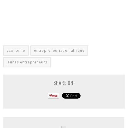
economie
entrepreneuriat en afrique
jeunes entrepreneurs
SHARE ON: