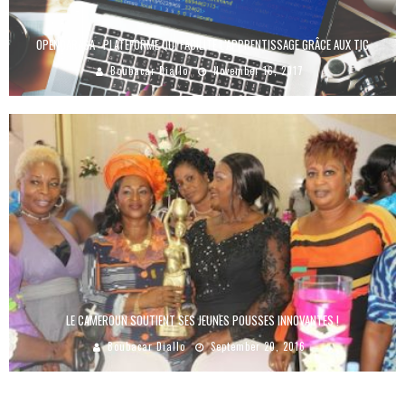
OPENDARASA : PLATEFORME QUI FACILITE L’APPRENTISSAGE GRÂCE AUX TIC
Boubacar Diallo
November 16, 2017
LE CAMEROUN SOUTIENT SES JEUNES POUSSES INNOVANTES !
Boubacar Diallo
September 20, 2016