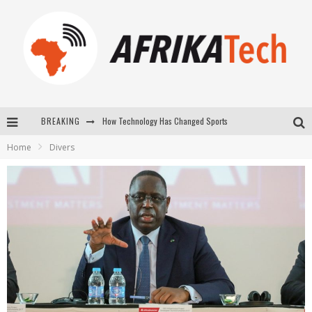
How Technology Has Changed Sports
BREAKING
E-COMMERCE: FOR TABASKI, AFRIMARKET AND LEBARA DELIVER SHEEP TO AFRICA VIA INTERNET
Home
Divers
La Révolution Silencieuse : Quand Les Entrepreneurs Africains Décident de ne Plus se Taire
New to online sports betting? Consider These Tips to Play Your First Online Sports Betting Successfully