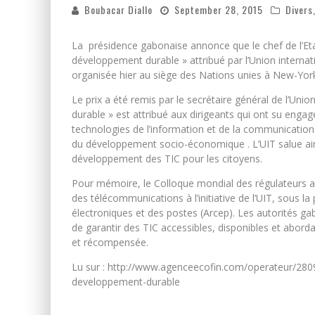
Boubacar Diallo
September 28, 2015
Divers
La présidence gabonaise annonce que le chef de l’Eta
développement durable » attribué par l’Union interna
organisée hier au siège des Nations unies à New-York 
Le prix a été remis par le secrétaire général de l’Uni
durable » est attribué aux dirigeants qui ont su engag
technologies de l’information et de la communication (
du développement socio-économique . L’UIT salue ai
développement des TIC pour les citoyens.
Pour mémoire, le Colloque mondial des régulateurs a 
des télécommunications à l’initiative de l’UIT, sous l
électroniques et des postes (Arcep). Les autorités ga
de garantir des TIC accessibles, disponibles et abor
et récompensée.
Lu sur : http://www.agenceecofin.com/operateur/2809
developpement-durable