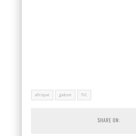
afrique
gabon
TIC
SHARE ON: