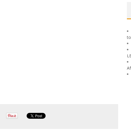
to
L
Af