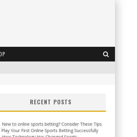
OP
RECENT POSTS
New to online sports betting? Consider These Tips
 Play Your First Online Sports Betting Successfully
How Technology Has Changed Sports