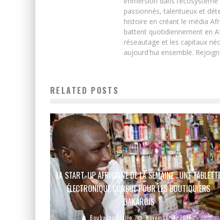
immersion dans l’écosystème 
passionnés, talentueux et déte
histoire en créant le média Afr
battent quotidiennement en Afri
réseautage et les capitaux néc
aujourd'hui ensemble. Rejoign
RELATED POSTS
LA START-UP AFRICAINE DE LA SEMAINE : UNE TABLETT
ÉLECTRONIQUE CONÇUE POUR LES BOUTIQUIERS
DAKAROIS
Boubacar Diallo
November 4, 2016