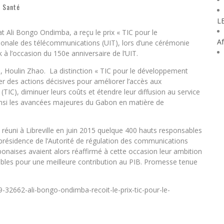
,
Santé
L
t Ali Bongo Ondimba, a reçu le prix « TIC pour le
Af
tionale des télécommunications (UIT), lors d’une cérémonie
à l’occasion du 150e anniversaire de l’UIT.
on, Houlin Zhao. La distinction « TIC pour le développement
er des actions décisives pour améliorer l’accès aux
TIC), diminuer leurs coûts et étendre leur diffusion au service
nsi les avancées majeures du Gabon en matière de
réuni à Libreville en juin 2015 quelque 400 hauts responsables
a présidence de l’Autorité de régulation des communications
bonaises avaient alors réaffirmé à cette occasion leur ambition
dables pour une meilleure contribution au PIB. Promesse tenue
-32662-ali-bongo-ondimba-recoit-le-prix-tic-pour-le-