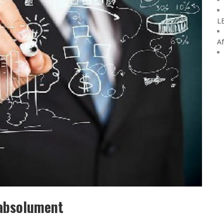
L
Af
 absolument