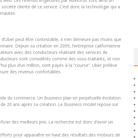
du web. Les revenus engendrés par AdWords sont ainsi un
 société cliente de ce service. C’est donc la technologie qui a
rnautes.
d’Uber peut être contestable, il n’en demeure pas moins que
nnaire. Depuis sa création en 2009, l’entreprise californienne
ilisateurs avec des conducteurs réalisant des services de
conducteurs sont considérés comme des sous-traitants, et non
ui plus d’un million, sont payés à la “course”. Uber prélève
assure des revenus confortables.
onde du commerce. Un Business plan en perpétuelle évolution
lus de 20 ans après sa création. Le Business model repose sur
icier des meilleurs prix. La recherche est donc d’avoir un
fforts pour apparaître en haut des résultats des moteurs de