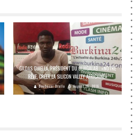
GILDAS GUIELLA, PRÉSIDENT DU OUAGALAB : «NOTRE
RÊVE, CRÉER LA SILICON VALLEY AFRICAINE»
Boubacar Diallo
August 26, 2016