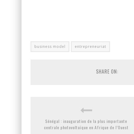
business model
entrepreneuriat
SHARE ON:
Sénégal : inauguration de la plus importante
centrale photovoltaïque en Afrique de l’Ouest