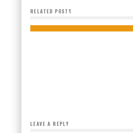
L’AFRIQUE FABRIQUE DÉSORMAIS SES PROPRES
RELATED POSTS
VOITURES DE LUXE
Boubacar Diallo
November 3, 2015
LEAVE A REPLY