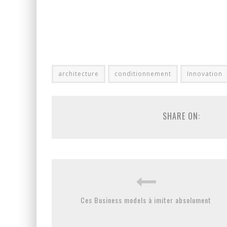
architecture
conditionnement
Innovation
SHARE ON:
Ces Business models à imiter absolument