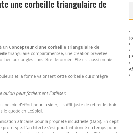
te une corbeille triangulaire de
to
té un
Concepteur d’une corbeille triangulaire de
beille triangulaire compartimentée, une création brevetée
L
rochée aux angles sans être déformée. Elle est aussi munie
Af
ouleurs et la forme valorisent cette corbeille qui s’intègre
e qu’on peut facilement l’utiliser.
besoin d’effort pour la vider, il suffit juste de retirer le tiroir
 le quotidien LeSoleil.
anisation africaine pour la propriété industrielle (Oapi). En dépit
e de prototype. L’architecte s’est pourtant donné du temps pour