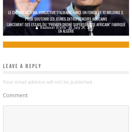
LE CHINOIS JACK MA, FONDATEUR D’ALIBABA, LANCE UN FONDS DE 10 MILLIONS $,
POUR SOUTENIR LES JEUNES ENTREPRENEURS AFRICAINS
LANCEMENT DES ESSAIS DU “PREMIER DRONE SUPERSONIQUE AFRICAIN” FABRIQUÉ
Boubacar Diallo
July 24, 2017
EN ALGÉRIE
Boubacar Diallo
September 22, 2015
LEAVE A REPLY
Your email address will not be published.
Comment