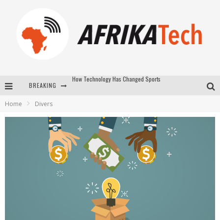
BREAKING
E-COMMERCE: FOR TABASKI, AFRIMARKET AND LEBARA DELIVER SHEEP TO AFRICA VIA INTERNET
Home
Divers
La Révolution Silencieuse : Quand Les Entrepreneurs Africains Décident de ne Plus se Taire
New to online sports betting? Consider These Tips to Play Your First Online Sports Betting Successfully
How Technology Has Changed Sports