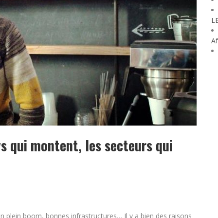
L
Af
ys qui montent, les secteurs qui
en plein boom, bonnes infrastructures… Il y a bien des raisons