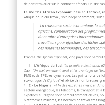
de partir travailler sur le continent africain. Un site
Le site
The African Exponent
, basé en Tanzanie, 
Afrique pour leur travail, soit indépendamment, soit 
La croissance socio-économique, la stabi
africains, l’amélioration des programme
du nombre d’entreprises internationales et
travailleurs pour effectuer des tâches sp
des nouvelles technologies, des télécomm
D’après
The African Exponent
, cinq pays sont particul
1 – L’Afrique du Sud.
“La première destination d’Af
Cap :
“Un environnement varié et les avantages de l’ur
PME
et de
TPE
très dynamique. Les points forts de Joh
économique de l’Afrique”
et abrite de nombreuses gran
2 – Le Nigeria.
74 % des expatriés vivant en Afriq
secteur énergétique, les télécoms, le transport et la l
expatriés au Nigeria sont particulièrement élevés, p
plateformes minières, les horaires de travail très long
3 – Le Kenya.
L’existence de bonnes infrastructure