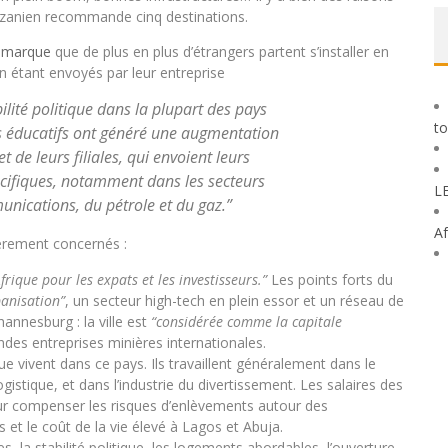
 tanzanien recommande cinq destinations.
remarque
que de plus en plus d’étrangers partent s’installer en
en étant envoyés par leur entreprise
lité politique dans la plupart des pays
to
s éducatifs ont généré une augmentation
 de leurs filiales, qui envoient leurs
écifiques, notamment dans les secteurs
L
unications, du pétrole et du gaz.”
Af
ièrement concernés :
rique pour les expats et les investisseurs.”
Les points forts du
banisation”
, un secteur high-tech en plein essor et un réseau de
annesburg : la ville est
“considérée comme la capitale
des entreprises minières internationales.
ue vivent dans ce pays. Ils travaillent généralement dans le
ogistique, et dans l’industrie du divertissement. Les salaires des
our compenser les risques d’enlèvements autour des
s et le coût de la vie élevé à Lagos et Abuja.
s, la stabilité politique, les logements abordables, l’ouverture