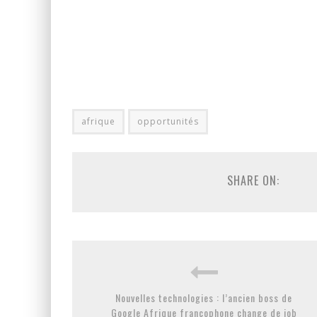
afrique
opportunités
SHARE ON:
Nouvelles technologies : l’ancien boss de
Google Afrique francophone change de job