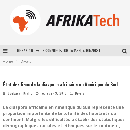
BREAKING
E-COMMERCE: FOR TABASKI, AFRIMARKET AND LEBARA DELIVER SHEEP TO AFRICA VIA INTERNET
Home
Divers
La Révolution Silencieuse : Quand Les Entrepreneurs Africains Décident de ne Plus se Taire
New to online sports betting? Consider These Tips to Play Your First Online Sports Betting Successfully
État des lieux de la diaspora africaine en Amérique du Sud
How Technology Has Changed Sports
Boubacar Diallo
February 9, 2018
Divers
La diaspora africaine en Amérique du Sud représente une
proportion importante de la totalité des habitants du
continent. Malgré les difficultés à établir des statistiques
démographiques raciales et ethniques sur le continent,