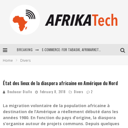
BREAKING
E-COMMERCE: FOR TABASKI, AFRIMARKET AND LEBARA DELIVER SHEEP TO AFRICA VIA INTERNET
Home
Divers
La Révolution Silencieuse : Quand Les Entrepreneurs Africains Décident de ne Plus se Taire
New to online sports betting? Consider These Tips to Play Your First Online Sports Betting Successfully
État des lieux de la diaspora africaine en Amérique du Nord
How Technology Has Changed Sports
Boubacar Diallo
February 8, 2018
Divers
2
La migration volontaire de la population africaine à
destination de l’Amérique a réellement débuté dans les
années 1980. En fonction du pays d’origine, la diaspora
s’organise autour de projets communs. Depuis quelques