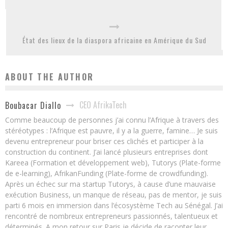
État des lieux de la diaspora africaine en Amérique du Sud
ABOUT THE AUTHOR
CEO AfrikaTech
Boubacar Diallo
Comme beaucoup de personnes j’ai connu l’Afrique à travers des
stéréotypes : l’Afrique est pauvre, il y a la guerre, famine… Je suis
devenu entrepreneur pour briser ces clichés et participer à la
construction du continent. J’ai lancé plusieurs entreprises dont
Kareea (Formation et développement web), Tutorys (Plate-forme
de e-learning), AfrikanFunding (Plate-forme de crowdfunding).
Après un échec sur ma startup Tutorys, à cause d’une mauvaise
exécution Business, un manque de réseau, pas de mentor, je suis
parti 6 mois en immersion dans l’écosystème Tech au Sénégal. J’ai
rencontré de nombreux entrepreneurs passionnés, talentueux et
déterminés. A mon retour sur Paris je décide de raconter leur