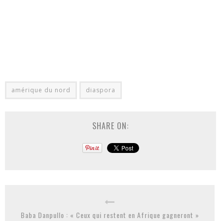
amérique du nord
diaspora
SHARE ON:
Baba Danpullo : « Ceux qui restent en Afrique gagneront »