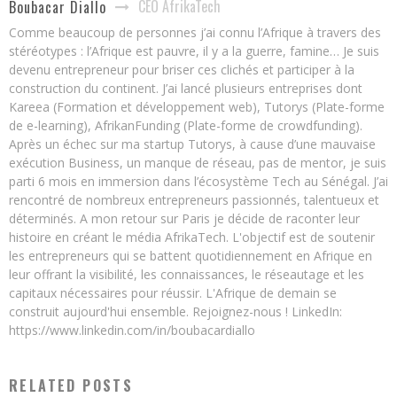
CEO AfrikaTech
Boubacar Diallo
Comme beaucoup de personnes j’ai connu l’Afrique à travers des
stéréotypes : l’Afrique est pauvre, il y a la guerre, famine… Je suis
devenu entrepreneur pour briser ces clichés et participer à la
construction du continent. J’ai lancé plusieurs entreprises dont
Kareea (Formation et développement web), Tutorys (Plate-forme
de e-learning), AfrikanFunding (Plate-forme de crowdfunding).
Après un échec sur ma startup Tutorys, à cause d’une mauvaise
exécution Business, un manque de réseau, pas de mentor, je suis
parti 6 mois en immersion dans l’écosystème Tech au Sénégal. J’ai
rencontré de nombreux entrepreneurs passionnés, talentueux et
déterminés. A mon retour sur Paris je décide de raconter leur
histoire en créant le média AfrikaTech. L'objectif est de soutenir
les entrepreneurs qui se battent quotidiennement en Afrique en
leur offrant la visibilité, les connaissances, le réseautage et les
capitaux nécessaires pour réussir. L'Afrique de demain se
construit aujourd'hui ensemble. Rejoignez-nous ! LinkedIn:
https://www.linkedin.com/in/boubacardiallo
RELATED POSTS