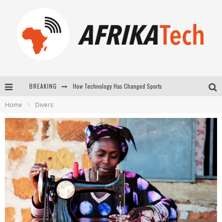
How Technology Has Changed Sports
BREAKING
E-COMMERCE: FOR TABASKI, AFRIMARKET AND LEBARA DELIVER SHEEP TO AFRICA VIA INTERNET
Home
Divers
La Révolution Silencieuse : Quand Les Entrepreneurs Africains Décident de ne Plus se Taire
New to online sports betting? Consider These Tips to Play Your First Online Sports Betting Successfully