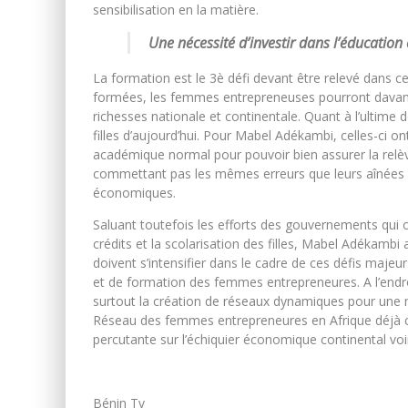
sensibilisation en la matière.
Une nécessité d’investir dans l’éducation 
La formation est le 3è défi devant être relevé dans 
formées, les femmes entrepreneuses pourront davanta
richesses nationale et continentale. Quant à l’ultime d
filles d’aujourd’hui. Pour Mabel Adékambi, celles-ci o
académique normal pour pouvoir bien assurer la relèv
commettant pas les mêmes erreurs que leurs aînées q
économiques.
Saluant toutefois les efforts des gouvernements qui œ
crédits et la scolarisation des filles, Mabel Adékamb
doivent s’intensifier dans le cadre de ces défis maj
et de formation des femmes entrepreneures. A l’endro
surtout la création de réseaux dynamiques pour une m
Réseau des femmes entrepreneures en Afrique déjà cré
percutante sur l’échiquier économique continental voi
Bénin Tv