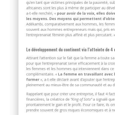
qu’en tant que victimes principales de la pauvreté, su
africaines sont les plus à même de participer au dével
a-t-elle renchéri, «
pour avoir de la voix, elles do
les moyens. Des moyens qui permettent d’obteni
Adékambi, comparativement aux hommes, les femmes f
souvent aux hommes entrepreneurs mais qui, pris e
l’entreprenariat féminin plus affiné et plus percutant. 
Le développement du continent via l’atteinte de 4 
Attirant l’attention sur le fait que la femme a toute 
pour que l’entreprenariat serve efficacement à la cr
les femmes et les hommes qui interviennent dans ce s
complémentaire. «
La femme en travaillant avec l
former
», a-t-elle déclaré avant d’ajouter que l’entre
pleinement au mieux-être de sa communauté et au 
Rappelant que pour créer une entreprise, il faut 4 fac
financières, la créatrice de
‘’King of Soto’’
a signalé qu
prioritairement le gain et le profit. Pour ce faire, il
prendre souvent de gros risques économiques et à ne 