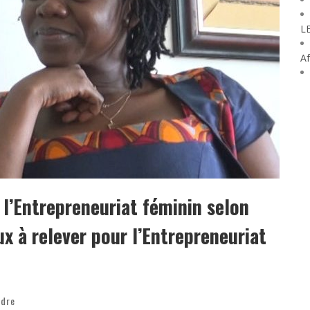
L
Af
r l’Entrepreneuriat féminin selon
x à relever pour l’Entrepreneuriat
i
ndre