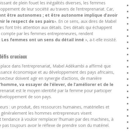
bissant de plein fouet les inégalités diverses, les femmes
oppement de leur société au travers de l’entreprenariat. Car,
ivent être autonomes ; et être autonome implique d’avoir
r le respect de ses pairs
». En ce sens, aux dires de Mabel
ont très attention aux détails. Des détails qui échappent
n compte par les femmes entrepreneures, rendent
«
Les femmes ont un sens du détail inné
», a-t-elle insisté.
défis cruciaux
sa place dans l’entreprenariat, Mabel Adékambi a affirmé que
oissance économique et au développement des pays africains,
ecteur doivent agir en synergie d’actions, de manière
’homme, va essayer de l’élever, de l’améliorer et de le
prenariat est le moyen identifié par la femme pour participer
développement de son pays.
teurs : un produit, des ressources humaines, matérielles et
e généralement les hommes entrepreneurs visent
s ont tendance à vouloir remplacer l’humain par des machines, à
pas toujours avoir le réflexe de prendre soin du matériel.