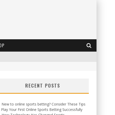
OP
RECENT POSTS
New to online sports betting? Consider These Tips
 Play Your First Online Sports Betting Successfully
How Technology Has Changed Sports