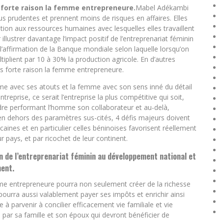
s forte raison la femme entrepreneure.
Mabel Adékambi
us prudentes et prennent moins de risques en affaires. Elles
ion aux ressources humaines avec lesquelles elles travaillent
lustrer davantage l’impact positif de l’entreprenariat féminin
 l’affirmation de la Banque mondiale selon laquelle lorsqu’on
tiplient par 10 à 30% la production agricole. En d’autres
lus forte raison la femme entrepreneure.
me avec ses atouts et la femme avec son sens inné du détail
eprise, ce serait l’entreprise la plus compétitive qui soit,
re performant l’homme son collaborateur et au-delà,
u’en dehors des paramètres sus-cités, 4 défis majeurs doivent
aines et en particulier celles béninoises favorisent réellement
pays, et par ricochet de leur continent.
on de l’entreprenariat féminin au développement national et
ment.
me entrepreneure pourra non seulement créer de la richesse
e pourra aussi valablement payer ses impôts et enrichir ainsi
ste à parvenir à concilier efficacement vie familiale et vie
e par sa famille et son époux qui devront bénéficier de