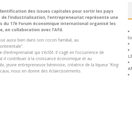
dentification des issues capitales pour sortir les pays
 de l’industrialisation, l’entrepreneuriat représente une
lors du 17è Forum économique international organisé les
e, en collaboration avec l’Afd.
to
se aussi bien dans son cocon familial, au
ntinentale’’.
d’entreprenariat qui s’éclôt. Il s’agit en l’occurrence de
L
t-il contribuer à la croissance économique et au
, jeune entrepreneuse béninoise, créatrice de la liqueur
‘’King
Af
ocaux, nous en donne des éclaircissements.