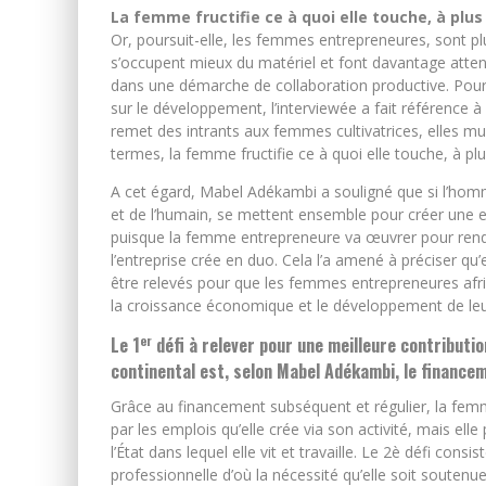
La femme fructifie ce à quoi elle touche, à plu
Or, poursuit-elle, les femmes entrepreneures, sont pl
s’occupent mieux du matériel et font davantage attent
dans une démarche de collaboration productive. Pour il
sur le développement, l’interviewée a fait référence à
remet des intrants aux femmes cultivatrices, elles mul
termes, la femme fructifie ce à quoi elle touche, à p
A cet égard, Mabel Adékambi a souligné que si l’hom
et de l’humain, se mettent ensemble pour créer une entr
puisque la femme entrepreneure va œuvrer pour rend
l’entreprise crée en duo. Cela l’a amené à préciser q
être relevés pour que les femmes entrepreneures afric
la croissance économique et le développement de leur 
er
Le 1
défi à relever pour une meilleure contributi
continental est, selon Mabel Adékambi, le finance
Grâce au financement subséquent et régulier, la fem
par les emplois qu’elle crée via son activité, mais ell
l’État dans lequel elle vit et travaille. Le 2è défi consi
professionnelle d’où la nécessité qu’elle soit soutenu