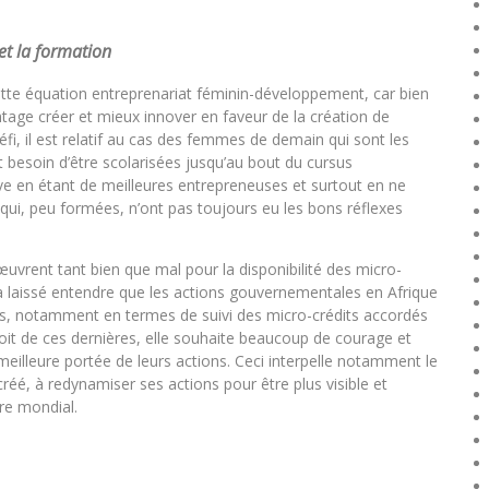
et la formation
cette équation entreprenariat féminin-développement, car bien
ge créer et mieux innover en faveur de la création de
éfi, il est relatif au cas des femmes de demain qui sont les
nt besoin d’être scolarisées jusqu’au bout du cursus
e en étant de meilleures entrepreneuses et surtout en ne
ui, peu formées, n’ont pas toujours eu les bons réflexes
uvrent tant bien que mal pour la disponibilité des micro-
i a laissé entendre que les actions gouvernementales en Afrique
eurs, notamment en termes de suivi des micro-crédits accordés
it de ces dernières, elle souhaite beaucoup de courage et
eilleure portée de leurs actions. Ceci interpelle notamment le
é, à redynamiser ses actions pour être plus visible et
re mondial.