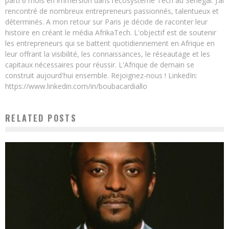
parti 6 mois en immersion dans l’écosystème Tech au Sénégal. J’ai
rencontré de nombreux entrepreneurs passionnés, talentueux et
déterminés. A mon retour sur Paris je décide de raconter leur
histoire en créant le média AfrikaTech. L'objectif est de soutenir
les entrepreneurs qui se battent quotidiennement en Afrique en
leur offrant la visibilité, les connaissances, le réseautage et les
capitaux nécessaires pour réussir. L'Afrique de demain se
construit aujourd'hui ensemble. Rejoignez-nous ! LinkedIn:
https://www.linkedin.com/in/boubacardiallo
RELATED POSTS