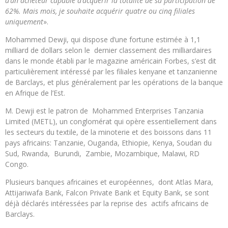
d’un acheteur capable d’acquérir la totalité de sa participation de
62%. Mais mois, je souhaite acquérir quatre ou cinq filiales
uniquement
».
Mohammed Dewji, qui dispose d’une fortune estimée à 1,1
milliard de dollars selon le dernier classement des milliardaires
dans le monde établi par le magazine américain Forbes, s’est dit
particulièrement intéressé par les filiales kenyane et tanzanienne
de Barclays, et plus généralement par les opérations de la banque
en Afrique de l’Est.
M. Dewji est le patron de Mohammed Enterprises Tanzania
Limited (METL), un conglomérat qui opère essentiellement dans
les secteurs du textile, de la minoterie et des boissons dans 11
pays africains: Tanzanie, Ouganda, Ethiopie, Kenya, Soudan du
Sud, Rwanda, Burundi, Zambie, Mozambique, Malawi, RD
Congo.
Plusieurs banques africaines et européennes, dont Atlas Mara,
Attijariwafa Bank, Falcon Private Bank et Equity Bank, se sont
déjà déclarés intéressées par la reprise des actifs africains de
Barclays.