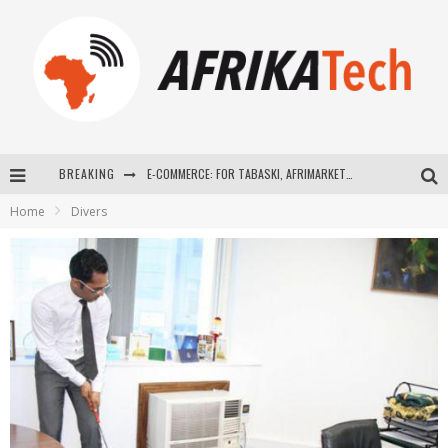
BREAKING
E-COMMERCE: FOR TABASKI, AFRIMARKET AND LEBARA DELIVER SHEEP TO AFRICA VIA INTERNET
Home
Divers
La Révolution Silencieuse : Quand Les Entrepreneurs Africains Décident de ne Plus se Taire
New to online sports betting? Consider These Tips to Play Your First Online Sports Betting Successfully
How Technology Has Changed Sports