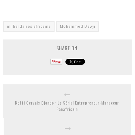
milliardaires africains
Mohammed Dewji
SHARE ON:
Koffi Gervais Djondo : Le Sérial Entrepreneur-Manageur
Panafricain