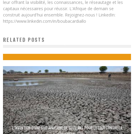
leur offrant la visibilité, les connaissances, le réseautage et les
capitaux nécessaires pour réussir. L'Afrique de demain se
construit aujourd'hui ensemble. Rejoignez-nous ! LinkedIn:
https://www.linkedin.com/in/boubacardiallo
RELATED POSTS
MI-FONE, LE SMARTPHONE AFRICAIN QUI VEUT DÉTRÔNER SAMSUNG ET APPLE
Boubacar Diallo
December 16, 2015
1
L’INVENTION D’UNE SUD-AFRICAINE DE SEIZE ANS POUR LUTTER CONTRE LA