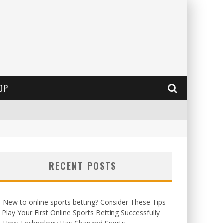
OP
RECENT POSTS
New to online sports betting? Consider These Tips
 Play Your First Online Sports Betting Successfully
How Technology Has Changed Sports