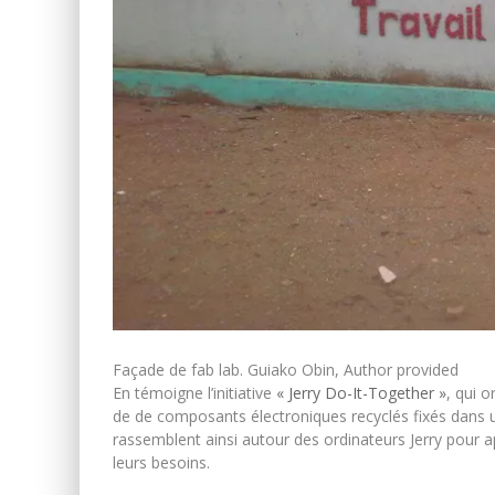
Façade de fab lab.
Guiako Obin
,
Author provided
En témoigne l’initiative
« Jerry Do-It-Together »
, qui o
de de composants électroniques recyclés fixés dans un
rassemblent ainsi autour des ordinateurs Jerry pour 
leurs besoins.