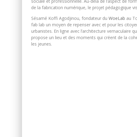
sociale et professionnelle. Au-delà de l’aspect de for
de la fabrication numérique, le projet pédagogique vi
Sésamé Koffi Agodjinou, fondateur du
WoeLab
au To
fab lab un moyen de repenser avec et pour les citoyens
urbanistes. En ligne avec l’architecture vernaculaire q
propose un lieu et des moments qui créent de la cohé
les jeunes.