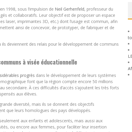
 en 1998, sous l’impulsion de
Neil Gerhenfeld
, professeur du
tagés et collaboratifs. Leur objectif est de proposer un espace
s laser, imprimantes 3D, etc.) dont l’usage est commun, afin
rmettent ainsi de concevoir, de prototyper, de fabriquer et de
to
 où ils deviennent des relais pour le développement de communs
L
s communs à visée éducationnelle
Af
sidérables progrès
dans le développement de leurs systèmes
ce démographique font que la région compte encore 50 millions
u secondaire. À ces difficultés d’accès s’ajoutent les très forts
ispensés aux élèves.
rande diversité, mais ils se donnent des objectifs
ment que leurs homologues des pays développés.
 seulement aux enfants et adolescents, mais aussi aux
ités, ou encore aux femmes, pour faciliter leur insertion