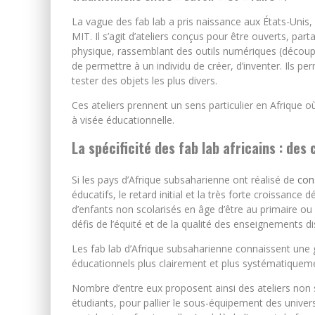
La vague des fab lab a pris naissance aux États-Unis,
MIT. Il s’agit d’ateliers conçus pour être ouverts, par
physique, rassemblant des outils numériques (découpe
de permettre à un individu de créer, d’inventer. Ils pe
tester des objets les plus divers.
Ces ateliers prennent un sens particulier en Afrique
à visée éducationnelle.
La spécificité des fab lab africains : de
Si les pays d’Afrique subsaharienne ont réalisé de
con
éducatifs, le retard initial et la très forte croissan
d’enfants non scolarisés en âge d’être au primaire ou a
défis de l’équité et de la qualité des enseignements d
Les fab lab d’Afrique subsaharienne connaissent une g
éducationnels plus clairement et plus systématique
Nombre d’entre eux proposent ainsi des ateliers non
étudiants, pour pallier le sous-équipement des univers