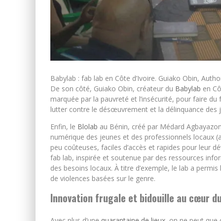
Babylab : fab lab en Côte d’Ivoire.
Guiako Obin
,
Autho
De son côté, Guiako Obin, créateur du
Babylab
en Côt
marquée par la pauvreté et l’insécurité, pour faire du 
lutter contre le désœuvrement et la délinquance des 
Enfin, le
Blolab
au Bénin, créé par Médard Agbayazon, 
numérique des jeunes et des professionnels locaux (art
peu coûteuses, faciles d’accès et rapides pour leur 
fab lab, inspirée et soutenue par des ressources info
des besoins locaux. À titre d’exemple, le lab a permi
de violences basées sur le genre.
Innovation frugale et bidouille au cœur du
Avec plus d’une
quarantaine de lieux
, on ne peut que 