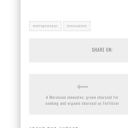
entrepreneur
Innovation
SHARE ON:
A Moroccan innovates: green charcoal for
cooking and organic charcoal as fertilizer