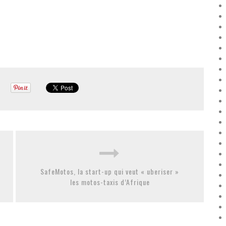
SafeMotos, la start-up qui veut « uberiser »
les motos-taxis d’Afrique