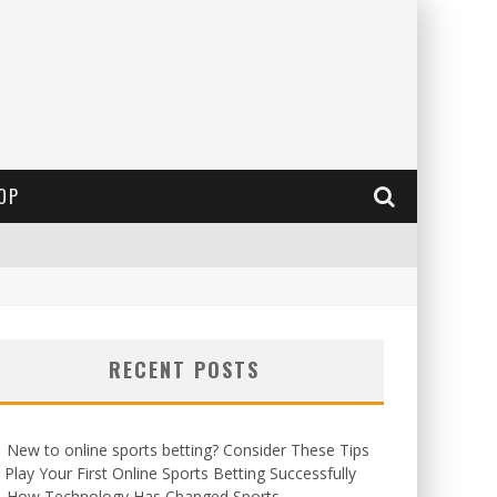
OP
RECENT POSTS
New to online sports betting? Consider These Tips
 Play Your First Online Sports Betting Successfully
How Technology Has Changed Sports