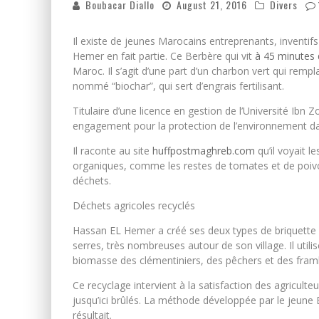
Boubacar Diallo
August 21, 2016
Divers
Il existe de jeunes Marocains entreprenants, inventif
Hemer en fait partie. Ce Berbère qui vit
à 45 minutes d
Maroc. Il s’agit d’une part d’un charbon vert qui remp
nommé “biochar”, qui sert d’engrais fertilisant.
Titulaire d’une licence en gestion de l’Université Ibn
engagement pour la protection de l’environnement da
Il raconte au site
huffpostmaghreb.com
qu’il voyait l
organiques, comme les restes de tomates et de poivo
déchets.
Déchets agricoles recyclés
Hassan EL Hemer a créé ses deux types de briquette 
serres, très nombreuses autour de son village. Il utili
biomasse des clémentiniers, des pêchers et des fram
Ce recyclage intervient à la satisfaction des agricul
jusqu’ici brûlés.
La méthode développée par le jeune Be
résultait.