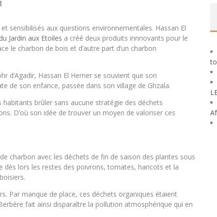
1
s et sensibilisés aux questions environnementales. Hassan El
u Jardin aux Etoiles
a créé deux produits innnovants pour le
lace le charbon de bois et d’autre part d’un charbon
to
 Zohr d’Agadir, Hassan El Hemer se souvient que son
te de son enfance, passée dans son village de Ghzala.
L
es habitants brûler sans aucune stratégie des déchets
ns. D’où son idée de trouver un moyen de valoriser ces
Af
de charbon avec les déchets de fin de saison des plantes sous
se dès lors les restes des poivrons, tomates, haricots et la
boisiers.
teurs. Par manque de place, ces déchets organiques étaient
rbère fait ainsi disparaître la pollution atmosphérique qui en