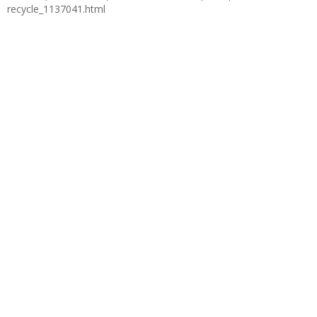
recycle_1137041.html