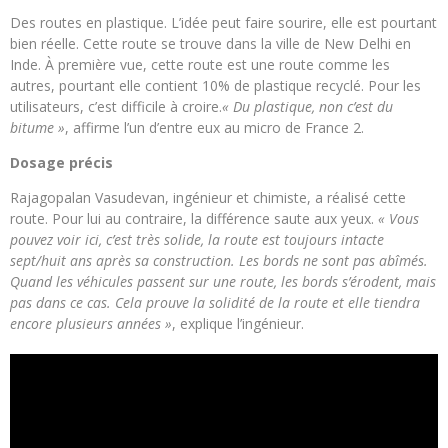
Des routes en plastique. L’idée peut faire sourire, elle est pourtant
bien réelle. Cette route se trouve dans la ville de New Delhi en
Inde. À première vue, cette route est une route comme les
autres, pourtant elle contient 10% de plastique recyclé. Pour les
utilisateurs, c’est difficile à croire.
« Du plastique, non c’est du
bitume »
, affirme l’un d’entre eux au micro de France 2.
Dosage précis
Rajagopalan Vasudevan, ingénieur et chimiste, a réalisé cette
route. Pour lui au contraire, la différence saute aux yeux.
« Vous
pouvez voir ici, c’est très solide, la route est toujours intacte
sept/huit ans après sa construction. Les bords ne sont pas abîmés.
Quand les véhicules passent sur une route, les bords s’érodent, mais
pas dans ce cas. Cela prouve la solidité de la route et elle tiendra
encore plusieurs années »
, explique l’ingénieur.