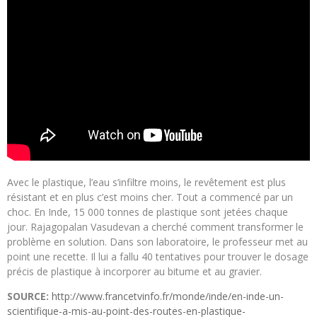
Avec le plastique, l’eau s’infiltre moins, le revêtement est plus
résistant et en plus c’est moins cher. Tout a commencé par un
choc. En Inde, 15 000 tonnes de plastique sont jetées chaque
jour. Rajagopalan Vasudevan a cherché comment transformer le
problème en solution. Dans son laboratoire, le professeur met au
point une recette. Il lui a fallu 40 tentatives pour trouver le dosage
précis de plastique à incorporer au bitume et au gravier.
SOURCE:
http://www.francetvinfo.fr/monde/inde/en-inde-un-
scientifique-a-mis-au-point-des-routes-en-plastique-