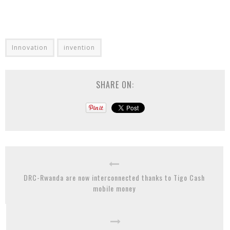
Innovation
invention
SHARE ON:
DRC-Rwanda are now interconnected thanks to Tigo Cash
mobile money