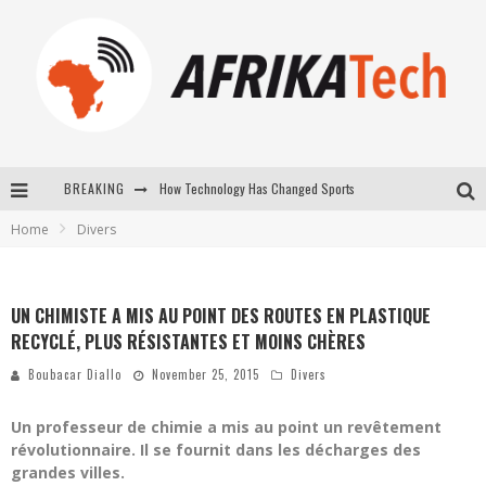
How Technology Has Changed Sports
BREAKING
E-COMMERCE: FOR TABASKI, AFRIMARKET AND LEBARA DELIVER SHEEP TO AFRICA VIA INTERNET
Home
Divers
La Révolution Silencieuse : Quand Les Entrepreneurs Africains Décident de ne Plus se Taire
New to online sports betting? Consider These Tips to Play Your First Online Sports Betting Successfully
UN CHIMISTE A MIS AU POINT DES ROUTES EN PLASTIQUE
RECYCLÉ, PLUS RÉSISTANTES ET MOINS CHÈRES
Boubacar Diallo
November 25, 2015
Divers
Un professeur de chimie a mis au point un revêtement
révolutionnaire. Il se fournit dans les décharges des
grandes villes.