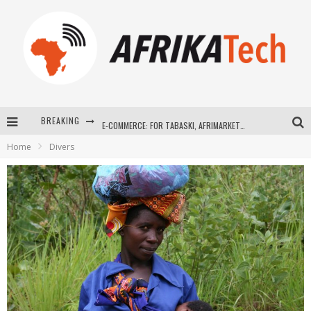
BREAKING
E-COMMERCE: FOR TABASKI, AFRIMARKET AND LEBARA DELIVER SHEEP TO AFRICA VIA INTERNET
Home
Divers
La Révolution Silencieuse : Quand Les Entrepreneurs Africains Décident de ne Plus se Taire
New to online sports betting? Consider These Tips to Play Your First Online Sports Betting Successfully
How Technology Has Changed Sports