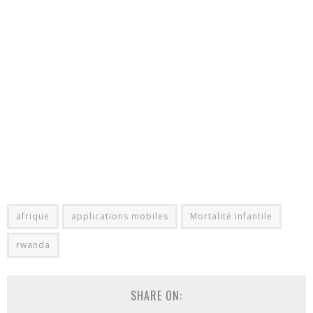
afrique
applications mobiles
Mortalité infantile
rwanda
SHARE ON: