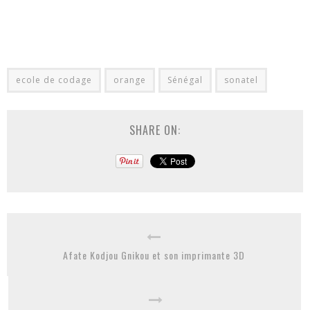
ecole de codage
orange
Sénégal
sonatel
SHARE ON:
Afate Kodjou Gnikou et son imprimante 3D