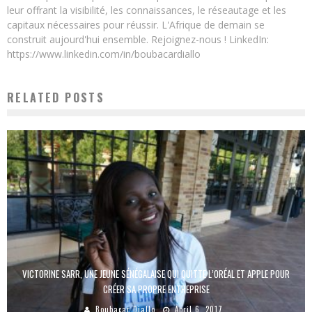
leur offrant la visibilité, les connaissances, le réseautage et les
capitaux nécessaires pour réussir. L'Afrique de demain se
construit aujourd'hui ensemble. Rejoignez-nous ! LinkedIn:
https://www.linkedin.com/in/boubacardiallo
RELATED POSTS
VICTORINE SARR, UNE JEUNE SÉNÉGALAISE QUI QUITTE L’ORÉAL ET APPLE POUR
CRÉER SA PROPRE ENTREPRISE
Boubacar Diallo
April 6, 2017