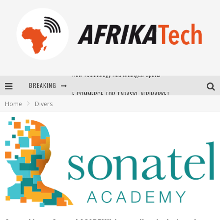
BREAKING
E-COMMERCE: FOR TABASKI, AFRIMARKET AND LEBARA DELIVER SHEEP TO AFRICA VIA INTERNET
Home
Divers
La Révolution Silencieuse : Quand Les Entrepreneurs Africains Décident de ne Plus se Taire
New to online sports betting? Consider These Tips to Play Your First Online Sports Betting Successfully
How Technology Has Changed Sports