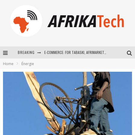
BREAKING
E-COMMERCE: FOR TABASKI, AFRIMARKET AND LEBARA DELIVER SHEEP TO AFRICA VIA INTERNET
Home
Énergie
La Révolution Silencieuse : Quand Les Entrepreneurs Africains Décident de ne Plus se Taire
New to online sports betting? Consider These Tips to Play Your First Online Sports Betting Successfully
How Technology Has Changed Sports