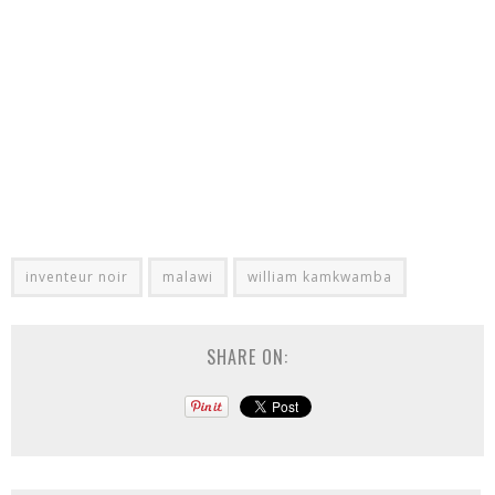
inventeur noir
malawi
william kamkwamba
SHARE ON: