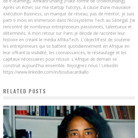
de e-learning), AfrikanFunding (Plate-forme de crowdfunding).
Après un échec sur ma startup Tutorys, à cause d’une mauvaise
exécution Business, un manque de réseau, pas de mentor, je suis
parti 6 mois en immersion dans l’écosystème Tech au Sénégal. J’ai
rencontré de nombreux entrepreneurs passionnés, talentueux et
déterminés. A mon retour sur Paris je décide de raconter leur
histoire en créant le média AfrikaTech. L'objectif est de soutenir
les entrepreneurs qui se battent quotidiennement en Afrique en
leur offrant la visibilité, les connaissances, le réseautage et les
capitaux nécessaires pour réussir. L'Afrique de demain se
construit aujourd'hui ensemble. Rejoignez-nous ! LinkedIn:
https://www.linkedin.com/in/boubacardiallo
RELATED POSTS