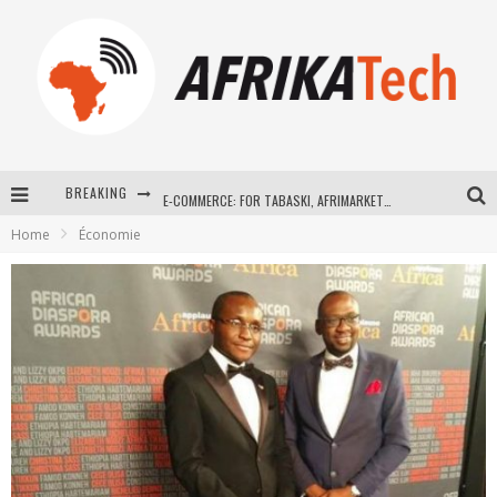
BREAKING
E-COMMERCE: FOR TABASKI, AFRIMARKET AND LEBARA DELIVER SHEEP TO AFRICA VIA INTERNET
Home
Économie
La Révolution Silencieuse : Quand Les Entrepreneurs Africains Décident de ne Plus se Taire
New to online sports betting? Consider These Tips to Play Your First Online Sports Betting Successfully
How Technology Has Changed Sports