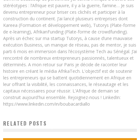
stéréotypes : l’Afrique est pauvre, il y a la guerre, famine… Je suis
devenu entrepreneur pour briser ces clichés et participer à la
construction du continent. J’ai lancé plusieurs entreprises dont
Kareea (Formation et développement web), Tutorys (Plate-forme
de e-learning), AfrikanFunding (Plate-forme de crowdfunding).
Après un échec sur ma startup Tutorys, à cause d’une mauvaise
exécution Business, un manque de réseau, pas de mentor, je suis
parti 6 mois en immersion dans l’écosystème Tech au Sénégal. J’ai
rencontré de nombreux entrepreneurs passionnés, talentueux et
déterminés. A mon retour sur Paris je décide de raconter leur
histoire en créant le média AfrikaTech. L'objectif est de soutenir
les entrepreneurs qui se battent quotidiennement en Afrique en
leur offrant la visibilité, les connaissances, le réseautage et les
capitaux nécessaires pour réussir. L'Afrique de demain se
construit aujourd'hui ensemble. Rejoignez-nous ! LinkedIn:
https://www.linkedin.com/in/boubacardiallo
RELATED POSTS
REPOSITIONNER L’AFRIQUE EN INVESTISSANT DANS L’ENTREPRENARIAT
Boubacar Diallo
October 28, 2015