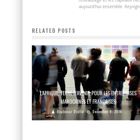
aujourd'hui ensemble. Rejoign
RELATED POSTS
L’AFRIQUE, TERRE D’AVENIR POUR LES ENTREPRISES
MAROCAINES ET FRANÇAISES
Boubacar Diallo
December 9, 2016