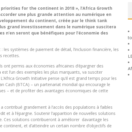
riorities for the continent in 2018 », l’Africa Growth
d’accorder une plus grande attention au numérique en
développement du continent, créée par le think tank
plus grand investissement dans le numérique suscitera
s n’en seront que bénéfiques pour l’économie des
to
les systèmes de paiement de détail, l’inclusion financière, les
s recettes.
L
ils ont permis aux économies africaines d’épargner des
Af
sa est l’un des exemples les plus marquants, va susciter
L’Africa Growth Initiative pense qu’il est grand temps pour les
Than Cash (BTCA) – un partenariat mondial qui encourage le
ues – et de profiter des avantages économiques de cette
on a contribué grandement à l’accès des populations à faibles
t et à l’épargne. Soutenir l’apparition de nouvelles solutions
tive. Ces solutions contribueront à améliorer davantage les
le continent, et d’atteindre un certain nombre d’objectifs de