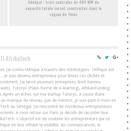
Sénégal : trois centrales de 484 MW de
capacité totale seront construites dans la
région de Thiès
EO AfrikaTech
ai connu l’Afrique à travers des stéréotypes : l’Afrique est
e… Je suis devenu entrepreneur pour briser ces clichés et
 continent. J’ai lancé plusieurs entreprises dont Kareea
eb), Tutorys (Plate-forme de e-learning), AfrikanFunding
. Après un échec sur ma startup Tutorys, à cause d’une
un manque de réseau, pas de mentor, je suis parti 6 mois en
Tech au Sénégal. J’ai rencontré de nombreux entrepreneurs
rminés. A mon retour sur Paris je décide de raconter leur
ikaTech. L'objectif est de soutenir les entrepreneurs qui se
que en leur offrant la visibilité, les connaissances, le
essaires pour réussir. L'Afrique de demain se construit