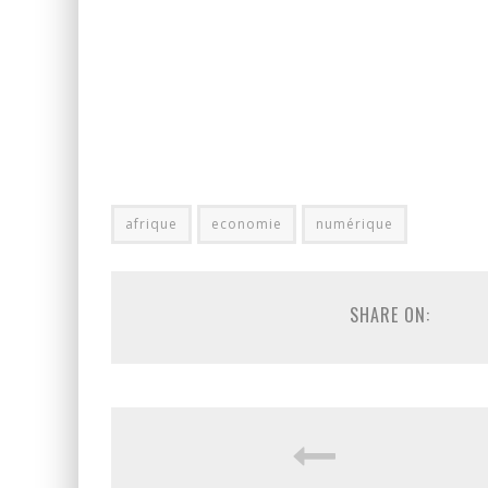
afrique
economie
numérique
SHARE ON: