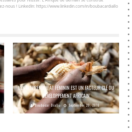
ez-nous ! LinkedIn: https://www.linkedin.com/in/boubacardiallo
L’ENTREPRENEURIAT FÉMININ EST UN FACTEUR CLÉ DU
DÉVELOPPEMENT AFRICAIN
Boubacar Diallo
September 20, 2016