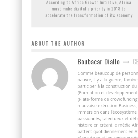
According to Africa Growth Initiative, Africa
must make digital a priority in 2018 to
accelerate the transformation of its economy
ABOUT THE AUTHOR
Boubacar Diallo
C
Comme beaucoup de personnes j’
pauvre, il y a la guerre, famin
participer à la construction du
(Formation et développement w
(Plate-forme de crowdfunding)
mauvaise exécution Business, 
immersion dans l’écosystème 
passionnés, talentueux et déte
histoire en créant le média Afr
battent quotidiennement en Afri
réseautage et les capitaux néc