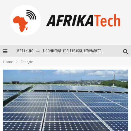
BREAKING
E-COMMERCE: FOR TABASKI, AFRIMARKET AND LEBARA DELIVER SHEEP TO AFRICA VIA INTERNET
Home
Énergie
La Révolution Silencieuse : Quand Les Entrepreneurs Africains Décident de ne Plus se Taire
New to online sports betting? Consider These Tips to Play Your First Online Sports Betting Successfully
How Technology Has Changed Sports