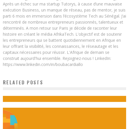
Après un échec sur ma startup Tutorys, à cause d’une mauvaise
exécution Business, un manque de réseau, pas de mentor, je suis
parti 6 mois en immersion dans l’écosystème Tech au Sénégal. J’ai
rencontré de nombreux entrepreneurs passionnés, talentueux et
déterminés. A mon retour sur Paris je décide de raconter leur
histoire en créant le média AfrikaTech. L'objectif est de soutenir
les entrepreneurs qui se battent quotidiennement en Afrique en
leur offrant la visibilité, les connaissances, le réseautage et les
capitaux nécessaires pour réussir. L'Afrique de demain se
construit aujourd'hui ensemble. Rejoignez-nous ! LinkedIn:
https://www.linkedin.com/in/boubacardiallo
L’HUMAIN, CLÉ DE LA TRANSFORMATION NUMÉRIQUE – APPRENDRE AU 21ÈME
RELATED POSTS
SIÈCLE
Boubacar Diallo
January 6, 2018