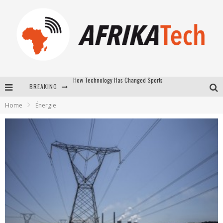
BREAKING
E-COMMERCE: FOR TABASKI, AFRIMARKET AND LEBARA DELIVER SHEEP TO AFRICA VIA INTERNET
Home
Énergie
La Révolution Silencieuse : Quand Les Entrepreneurs Africains Décident de ne Plus se Taire
New to online sports betting? Consider These Tips to Play Your First Online Sports Betting Successfully
How Technology Has Changed Sports