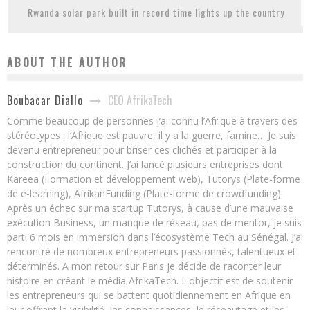
Rwanda solar park built in record time lights up the country
ABOUT THE AUTHOR
CEO AfrikaTech
Boubacar Diallo
Comme beaucoup de personnes j’ai connu l’Afrique à travers des
stéréotypes : l’Afrique est pauvre, il y a la guerre, famine… Je suis
devenu entrepreneur pour briser ces clichés et participer à la
construction du continent. J’ai lancé plusieurs entreprises dont
Kareea (Formation et développement web), Tutorys (Plate-forme
de e-learning), AfrikanFunding (Plate-forme de crowdfunding).
Après un échec sur ma startup Tutorys, à cause d’une mauvaise
exécution Business, un manque de réseau, pas de mentor, je suis
parti 6 mois en immersion dans l’écosystème Tech au Sénégal. J’ai
rencontré de nombreux entrepreneurs passionnés, talentueux et
déterminés. A mon retour sur Paris je décide de raconter leur
histoire en créant le média AfrikaTech. L'objectif est de soutenir
les entrepreneurs qui se battent quotidiennement en Afrique en
leur offrant la visibilité, les connaissances, le réseautage et les