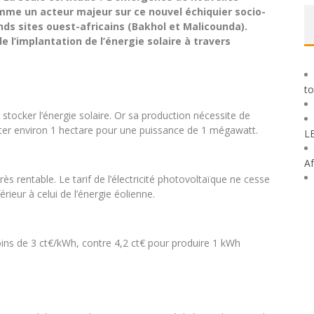
me un acteur majeur sur ce nouvel échiquier socio-
ds sites ouest-africains (Bakhol et Malicounda).
e l’implantation de l’énergie solaire à travers
to
r stocker l’énergie solaire. Or sa production nécessite de
pter environ 1 hectare pour une puissance de 1 mégawatt.
L
Af
très rentable. Le tarif de l’électricité photovoltaïque ne cesse
rieur à celui de l’énergie éolienne.
 moins de 3 ct€/kWh, contre 4,2 ct€ pour produire 1 kWh