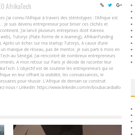
EO AfrikaTech
ai connu l’Afrique à travers des stéréotypes : l’Afrique est
e… Je suis devenu entrepreneur pour briser ces clichés et
 continent. J’ai lancé plusieurs entreprises dont Kareea
eb), Tutorys (Plate-forme de e-learning), AfrikanFunding
. Après un échec sur ma startup Tutorys, à cause d’une
un manque de réseau, pas de mentor, je suis parti 6 mois en
Tech au Sénégal. J’ai rencontré de nombreux entrepreneurs
rminés. A mon retour sur Paris je décide de raconter leur
ikaTech. L'objectif est de soutenir les entrepreneurs qui se
que en leur offrant la visibilité, les connaissances, le
essaires pour réussir. L'Afrique de demain se construit
ez-nous ! LinkedIn: https://www.linkedin.com/in/boubacardiallo