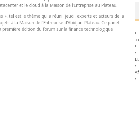
atacenter et le cloud à la Maison de l’Entreprise au Plateau.
», tel est le thème qui a réuni, jeudi, experts et acteurs de la
jets à la Maison de l’Entreprise d’Abidjan-Plateau. Ce panel
a première édition du forum sur la finance technologique
to
L
Af