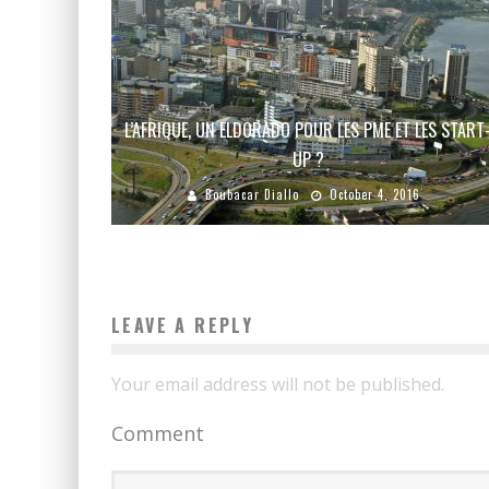
L’AFRIQUE, UN ELDORADO POUR LES PME ET LES START
UP ?
Boubacar Diallo
October 4, 2016
LEAVE A REPLY
Your email address will not be published.
Comment