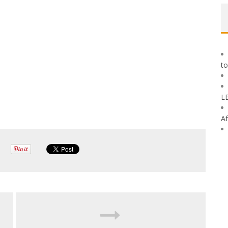
to
L
Af