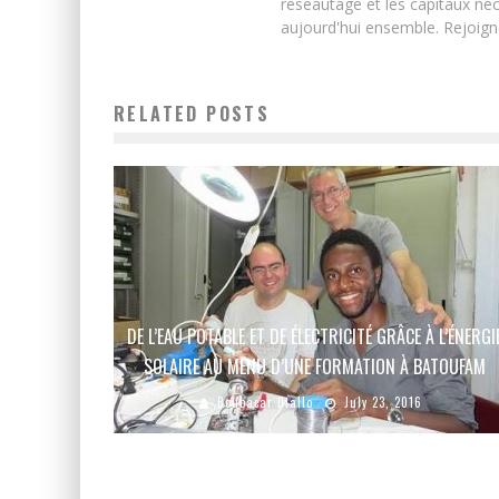
réseautage et les capitaux néc
aujourd'hui ensemble. Rejoign
RELATED POSTS
DE L’EAU POTABLE ET DE ÉLECTRICITÉ GRÂCE À L’ÉNERGI
SOLAIRE AU MENU D’UNE FORMATION À BATOUFAM
Boubacar Diallo
July 23, 2016