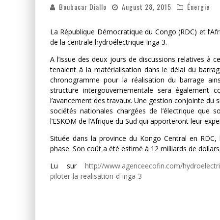
Boubacar Diallo
August 28, 2015
Énergie
La République Démocratique du Congo (RDC) et l’Afri
de la centrale hydroélectrique Inga 3.
A l’issue des deux jours de discussions relatives à c
tenaient à la matérialisation dans le délai du barrag
chronogramme pour la réalisation du barrage ain
structure intergouvernementale sera également c
l’avancement des travaux. Une gestion conjointe du si
sociétés nationales chargées de l’électrique que so
l’ESKOM de l’Afrique du Sud qui apporteront leur exper
Située dans la province du Kongo Central en RDC,
phase. Son coût a été estimé à 12 milliards de dollars
Lu sur
http://www.agenceecofin.com/hydroelectri
piloter-la-realisation-d-inga-3