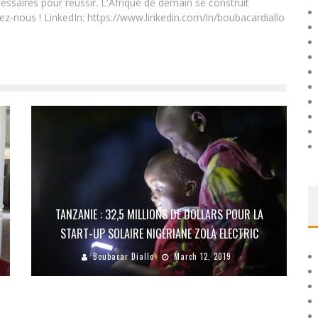
essaires pour réussir. L'Afrique de demain se construit
ez-nous ! LinkedIn: https://www.linkedin.com/in/boubacardiallo
E
TANZANIE : 32,5 MILLIONS DE DOLLARS POUR LA
START-UP SOLAIRE NIGÉRIANE ZOLA ELECTRIC
Boubacar Diallo
March 12, 2019