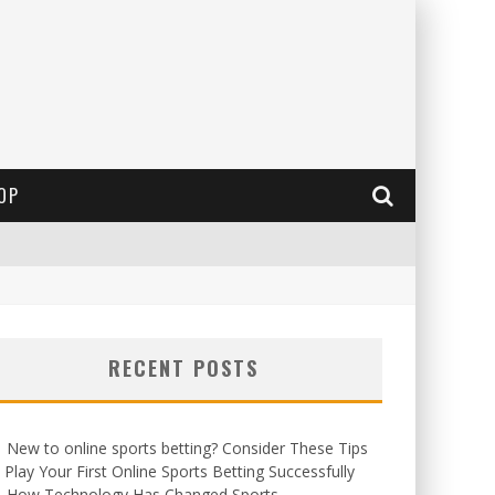
OP
RECENT POSTS
New to online sports betting? Consider These Tips
 Play Your First Online Sports Betting Successfully
How Technology Has Changed Sports