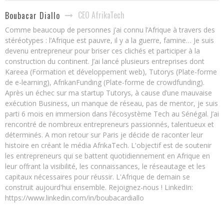
CEO AfrikaTech
Boubacar Diallo
Comme beaucoup de personnes j’ai connu l’Afrique à travers des
stéréotypes : l’Afrique est pauvre, il y a la guerre, famine… Je suis
devenu entrepreneur pour briser ces clichés et participer à la
construction du continent. J’ai lancé plusieurs entreprises dont
Kareea (Formation et développement web), Tutorys (Plate-forme
de e-learning), AfrikanFunding (Plate-forme de crowdfunding).
Après un échec sur ma startup Tutorys, à cause d’une mauvaise
exécution Business, un manque de réseau, pas de mentor, je suis
parti 6 mois en immersion dans l’écosystème Tech au Sénégal. J’ai
rencontré de nombreux entrepreneurs passionnés, talentueux et
déterminés. A mon retour sur Paris je décide de raconter leur
histoire en créant le média AfrikaTech. L'objectif est de soutenir
les entrepreneurs qui se battent quotidiennement en Afrique en
leur offrant la visibilité, les connaissances, le réseautage et les
capitaux nécessaires pour réussir. L'Afrique de demain se
construit aujourd'hui ensemble. Rejoignez-nous ! LinkedIn:
https://www.linkedin.com/in/boubacardiallo
UNE MINI-CENTRALE SOLAIRE INAUGURÉE DANS LA LOCALITÉ DE MVOMEKA’A, DANS