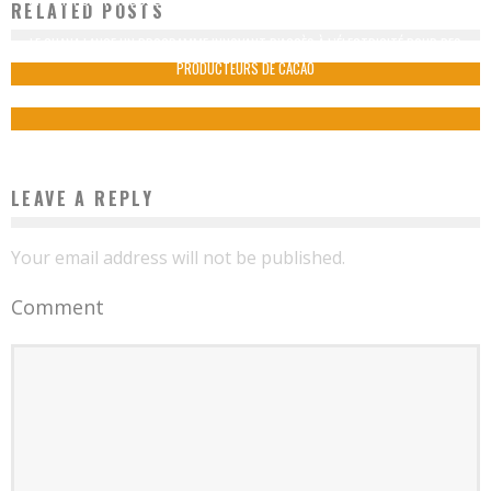
RELATED POSTS
LA RÉGION DU SUD-CAMEROUN
LE GHANA LANCE UN PROGRAMME INNOVANT D’ACCÈS À L’ÉLECTRICITÉ POUR DES
Boubacar Diallo
August 28, 2015
PRODUCTEURS DE CACAO
Boubacar Diallo
August 6, 2015
LEAVE A REPLY
Your email address will not be published.
Comment