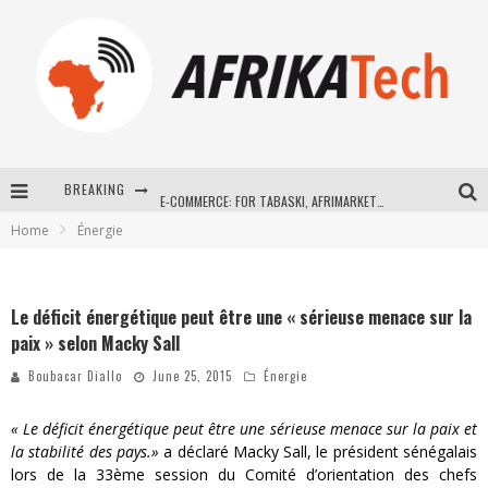
BREAKING
E-COMMERCE: FOR TABASKI, AFRIMARKET AND LEBARA DELIVER SHEEP TO AFRICA VIA INTERNET
Home
Énergie
La Révolution Silencieuse : Quand Les Entrepreneurs Africains Décident de ne Plus se Taire
New to online sports betting? Consider These Tips to Play Your First Online Sports Betting Successfully
Le déficit énergétique peut être une « sérieuse menace sur la
How Technology Has Changed Sports
paix » selon Macky Sall
Boubacar Diallo
June 25, 2015
Énergie
« Le déficit énergétique peut être une sérieuse menace sur la paix et
la stabilité des pays.»
a déclaré Macky Sall, le président sénégalais
lors de la 33ème session du Comité d’orientation des chefs