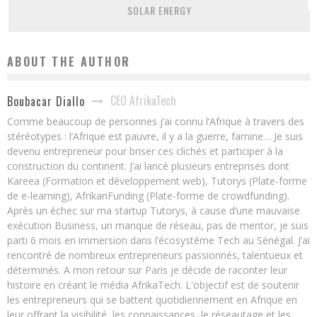
SOLAR ENERGY
ABOUT THE AUTHOR
CEO AfrikaTech
Boubacar Diallo
Comme beaucoup de personnes j’ai connu l’Afrique à travers des
stéréotypes : l’Afrique est pauvre, il y a la guerre, famine… Je suis
devenu entrepreneur pour briser ces clichés et participer à la
construction du continent. J’ai lancé plusieurs entreprises dont
Kareea (Formation et développement web), Tutorys (Plate-forme
de e-learning), AfrikanFunding (Plate-forme de crowdfunding).
Après un échec sur ma startup Tutorys, à cause d’une mauvaise
exécution Business, un manque de réseau, pas de mentor, je suis
parti 6 mois en immersion dans l’écosystème Tech au Sénégal. J’ai
rencontré de nombreux entrepreneurs passionnés, talentueux et
déterminés. A mon retour sur Paris je décide de raconter leur
histoire en créant le média AfrikaTech. L'objectif est de soutenir
les entrepreneurs qui se battent quotidiennement en Afrique en
leur offrant la visibilité, les connaissances, le réseautage et les