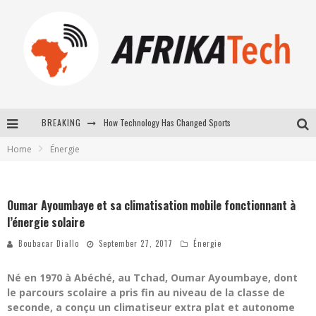
BREAKING
E-COMMERCE: FOR TABASKI, AFRIMARKET AND LEBARA DELIVER SHEEP TO AFRICA VIA INTERNET
Home
Énergie
La Révolution Silencieuse : Quand Les Entrepreneurs Africains Décident de ne Plus se Taire
New to online sports betting? Consider These Tips to Play Your First Online Sports Betting Successfully
Oumar Ayoumbaye et sa climatisation mobile fonctionnant à
How Technology Has Changed Sports
l’énergie solaire
Boubacar Diallo
September 27, 2017
Énergie
Né en 1970 à Abéché, au Tchad, Oumar Ayoumbaye, dont
le parcours scolaire a pris fin au niveau de la classe de
seconde, a conçu un climatiseur extra plat et autonome