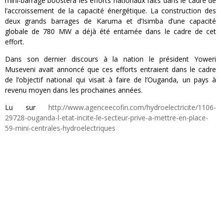
mini-barrage boostera les efforts nationaux faits dans le cadre de
l’accroissement de la capacité énergétique. La construction des
deux grands barrages de Karuma et d’Isimba d’une capacité
globale de 780 MW a déjà été entamée dans le cadre de cet
effort.
Dans son dernier discours à la nation le président Yoweri
Museveni avait annoncé que ces efforts entraient dans le cadre
de l’objectif national qui visait à faire de l’Ouganda, un pays à
revenu moyen dans les prochaines années.
Lu sur
http://www.agenceecofin.com/hydroelectricite/1106-
29728-ouganda-l-etat-incite-le-secteur-prive-a-mettre-en-place-
59-mini-centrales-hydroelectriques