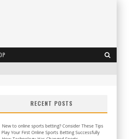
OP
RECENT POSTS
New to online sports betting? Consider These Tips
 Play Your First Online Sports Betting Successfully
How Technology Has Changed Sports