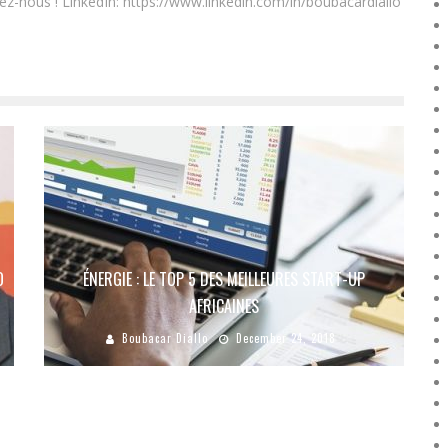
ez-nous ! LinkedIn: https://www.linkedin.com/in/boubacardiallo
O
ÉNERGIE : LE TOP 5 DES MEILLEURES START-UP
AFRICAINES
Boubacar Diallo
December 24, 2018