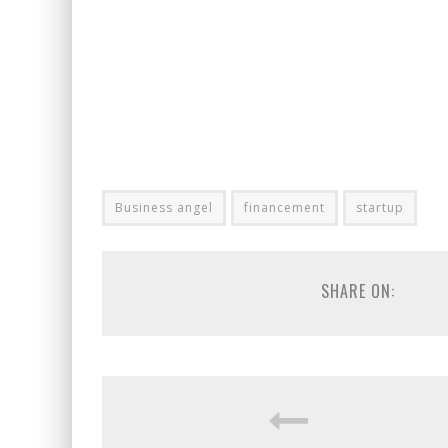
Business angel
financement
startup
SHARE ON: