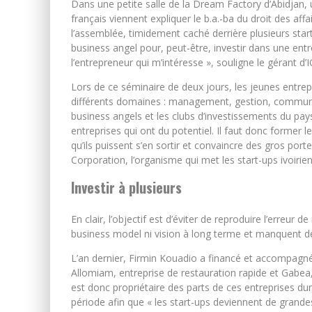
Dans une petite salle de la Dream Factory d’Abidjan, 
français viennent expliquer le b.a.-ba du droit des af
l’assemblée, timidement caché derrière plusieurs star
business angel pour, peut-être, investir dans une entrep
l’entrepreneur qui m’intéresse », souligne le gérant d’
Lors de ce séminaire de deux jours, les jeunes entre
différents domaines : management, gestion, communic
business angels et les clubs d’investissements du pays
entreprises qui ont du potentiel. Il faut donc former 
qu’ils puissent s’en sortir et convaincre des gros port
Corporation, l’organisme qui met les start-ups ivoirien
Investir à plusieurs
En clair, l’objectif est d’éviter de reproduire l’erreu
business model ni vision à long terme et manquent de s
L’an dernier, Firmin Kouadio a financé et accompagné d
Allomiam, entreprise de restauration rapide et Gabea,
est donc propriétaire des parts de ces entreprises dur
période afin que « les start-ups deviennent de grand