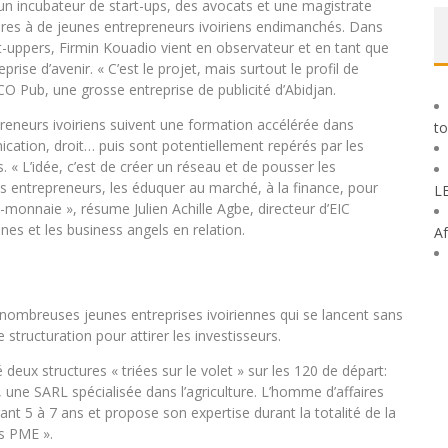
un incubateur de start-ups, des avocats et une magistrate
faires à de jeunes entrepreneurs ivoiriens endimanchés. Dans
t-uppers, Firmin Kouadio vient en observateur et en tant que
rise d’avenir. « C’est le projet, mais surtout le profil de
ICO Pub, une grosse entreprise de publicité d’Abidjan.
preneurs ivoiriens suivent une formation accélérée dans
to
ation, droit… puis sont potentiellement repérés par les
. « L’idée, c’est de créer un réseau et de pousser les
les entrepreneurs, les éduquer au marché, à la finance, pour
L
e-monnaie », résume Julien Achille Agbe, directeur d’EIC
nes et les business angels en relation.
Af
r de nombreuses jeunes entreprises ivoiriennes qui se lancent sans
tructuration pour attirer les investisseurs.
eux structures « triées sur le volet » sur les 120 de départ:
 une SARL spécialisée dans l’agriculture. L’homme d’affaires
ant 5 à 7 ans et propose son expertise durant la totalité de la
es PME ».