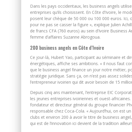
Dans les pays occidentaux, les business angels utilise
entreprises qu’ils choisissent. En Côte d’Ivoire, le mo
posent leur chèque de 50 000 ou 100 000 euros. Ici, on
pour ne pas se casser la figure », explique Julien Ac
de francs CFA (760 euros) au sein d’Ivoire Business A
femme d’affaires Suzanne Abrogoua.
200 business angels en Côte d’Ivoire
Ce jour-là, Hubert Yao, participant au séminaire et d
énergétiques, affiche ses ambitions. « Il nous faut 
que le business angel finance un jour notre métier, po
stratégie juridique. Sans ça, on n’est pas assez solid
l’entrepreneur ivoirien qui dit avoir besoin de 15 milli
Depuis cinq ans maintenant, l’entreprise EIC Corporat
les jeunes entreprises ivoiriennes et ouest-africaine
fondateur et directeur général du groupe financier 
responsable chez Coca-Cola. « Aujourd’hui, on est un 
clubs et environ 200 à avoir le titre de business ange
qui est de l’innovation ici devient de la tradition aille