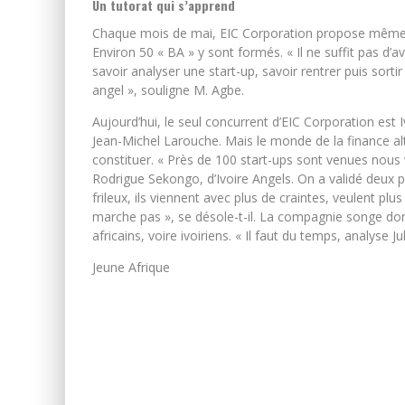
Un tutorat qui s’apprend
Chaque mois de mai, EIC Corporation propose même de
Environ 50 « BA » y sont formés. « Il ne suffit pas d’avo
savoir analyser une start-up, savoir rentrer puis sortir
angel », souligne M. Agbe.
Aujourd’hui, le seul concurrent d’EIC Corporation est I
Jean-Michel Larouche. Mais le monde de la finance alt
constituer. « Près de 100 start-ups sont venues nou
Rodrigue Sekongo, d’Ivoire Angels. On a validé deux p
frileux, ils viennent avec plus de craintes, veulent pl
marche pas », se désole-t-il. La compagnie songe don
africains, voire ivoiriens. « Il faut du temps, analyse Ju
Jeune Afrique