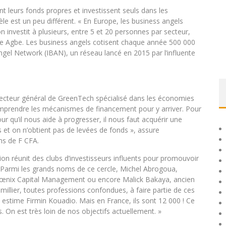
nt leurs fonds propres et investissent seuls dans les
dèle est un peu différent. « En Europe, les business angels
 investit à plusieurs, entre 5 et 20 personnes par secteur,
hille Agbe. Les business angels cotisent chaque année 500 000
ngel Network (IBAN), un réseau lancé en 2015 par l’influente
irecteur général de GreenTech spécialisé dans les économies
comprendre les mécanismes de financement pour y arriver. Pour
ur qu’il nous aide à progresser, il nous faut acquérir une
es et on n’obtient pas de levées de fonds », assure
ons de F CFA.
ion réunit des clubs d’investisseurs influents pour promouvoir
s. Parmi les grands noms de ce cercle, Michel Abrogoua,
Phœnix Capital Management ou encore Malick Bakaya, ancien
millier, toutes professions confondues, à faire partie de ces
l, estime Firmin Kouadio. Mais en France, ils sont 12 000 ! Ce
urs. On est très loin de nos objectifs actuellement. »