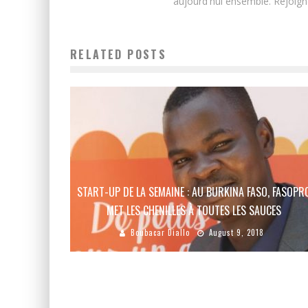
aujourd'hui ensemble. Rejoign
RELATED POSTS
START-UP DE LA SEMAINE : AU BURKINA FASO, FASOPR
MET LES CHENILLES À TOUTES LES SAUCES
Boubacar Diallo
August 9, 2018