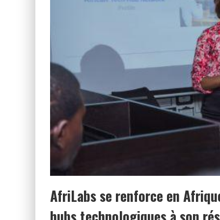
AfriLabs se renforce en Afriqu
hubs technologiques à son ré