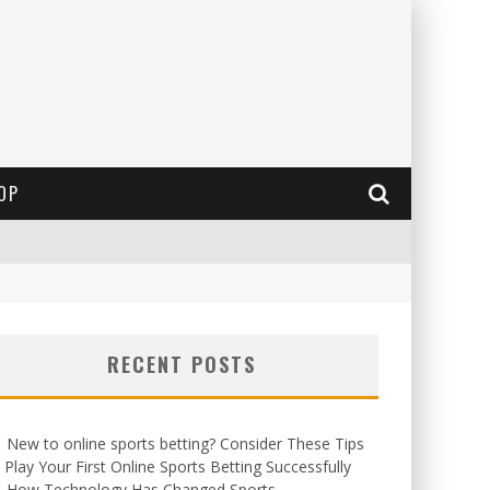
OP
RECENT POSTS
New to online sports betting? Consider These Tips
 Play Your First Online Sports Betting Successfully
How Technology Has Changed Sports