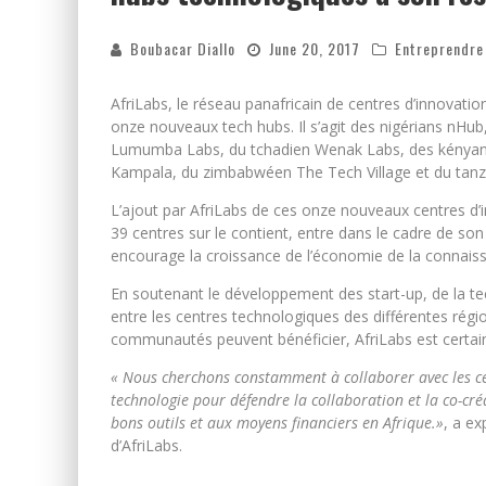
Boubacar Diallo
June 20, 2017
Entreprendre
AfriLabs, le réseau panafricain de centres d’innovatio
onze nouveaux tech hubs. Il s’agit des nigérians nHu
Lumumba Labs, du tchadien Wenak Labs, des kényans 
Kampala, du zimbabwéen The Tech Village et du tanz
L’ajout par AfriLabs de ces onze nouveaux centres 
39 centres sur le contient, entre dans le cadre de son
encourage la croissance de l’économie de la connaiss
En soutenant le développement des start-up, de la tec
entre les centres technologiques des différentes régi
communautés peuvent bénéficier, AfriLabs est certain d
« Nous cherchons constamment à collaborer avec les cen
technologie pour défendre la collaboration et la co-créa
bons outils et aux moyens financiers en Afrique.»
, a ex
d’AfriLabs.