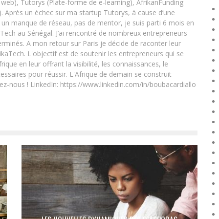
eb), Tutorys (Plate-forme de e-learning), AfrikanFunding
. Après un échec sur ma startup Tutorys, à cause d’une
un manque de réseau, pas de mentor, je suis parti 6 mois en
Tech au Sénégal. J’ai rencontré de nombreux entrepreneurs
rminés. A mon retour sur Paris je décide de raconter leur
ikaTech. L'objectif est de soutenir les entrepreneurs qui se
que en leur offrant la visibilité, les connaissances, le
essaires pour réussir. L'Afrique de demain se construit
ez-nous ! LinkedIn: https://www.linkedin.com/in/boubacardiallo