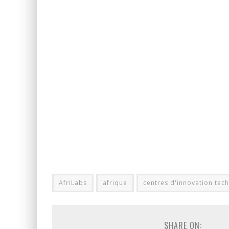
AfriLabs
afrique
centres d'innovation tec
SHARE ON: