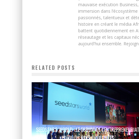
mauvaise exécution Business, 
immersion dans l’écosystème 
passionnés, talentueux et déte
histoire en créant le média Afr
battent quotidiennement en Afri
réseautage et les capitaux néc
aujourd'hui ensemble. Rejoign
RELATED POSTS
SEEDSTARS WORLD : LE FORUM DE L’ENTREPRENEURIA
POUR LES PAYS ÉMERGENTS