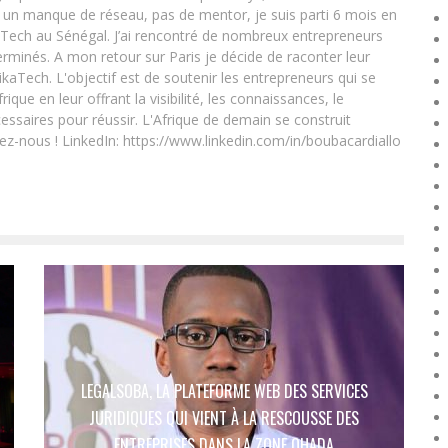
un manque de réseau, pas de mentor, je suis parti 6 mois en
Tech au Sénégal. J’ai rencontré de nombreux entrepreneurs
rminés. A mon retour sur Paris je décide de raconter leur
ikaTech. L'objectif est de soutenir les entrepreneurs qui se
que en leur offrant la visibilité, les connaissances, le
essaires pour réussir. L'Afrique de demain se construit
ez-nous ! LinkedIn: https://www.linkedin.com/in/boubacardiallo
LEGALSOBA, LA PLATEFORME WEB DES SERVICES
T
JURIDIQUES QUI VIENT À LA RESCOUSSE DES
ENTREPRISES DANS LA ZONE OHADA