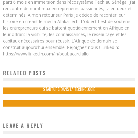
parti 6 mois en immersion dans l’écosystème Tech au Sénégal. J’ai
rencontré de nombreux entrepreneurs passionnés, talentueux et
déterminés. A mon retour sur Paris je décide de raconter leur
histoire en créant le média AfrikaTech. L'objectif est de soutenir
les entrepreneurs qui se battent quotidiennement en Afrique en
leur offrant la visibilité, les connaissances, le réseautage et les
capitaux nécessaires pour réussir. L'Afrique de demain se
construit aujourd'hui ensemble. Rejoignez-nous ! LinkedIn:
https://www.linkedin.com/in/boubacardiallo
RELATED POSTS
8 INVENTEURS QUI RÉVOLUTIONNENT LE CONTINENT AFRICAIN
AFRIQUE DU SUD : DE PLUS EN PLUS D’ENTREPRENEURS NOIRS LANCENT DES
Boubacar Diallo
November 3, 2015
2
STARTUPS DANS LA TECHNOLOGIE
Boubacar Diallo
June 28, 2015
1
LEAVE A REPLY