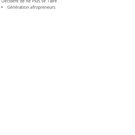
Décident de ne Plus se Taire
Génération afropreneurs