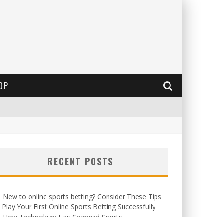
OP
RECENT POSTS
New to online sports betting? Consider These Tips
 Play Your First Online Sports Betting Successfully
How Technology Has Changed Sports