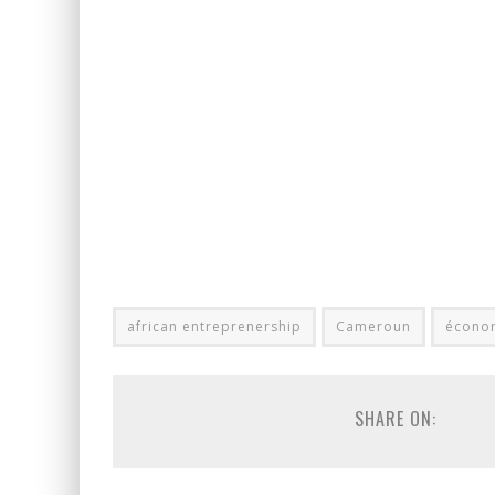
african entreprenership
Cameroun
écono
SHARE ON: