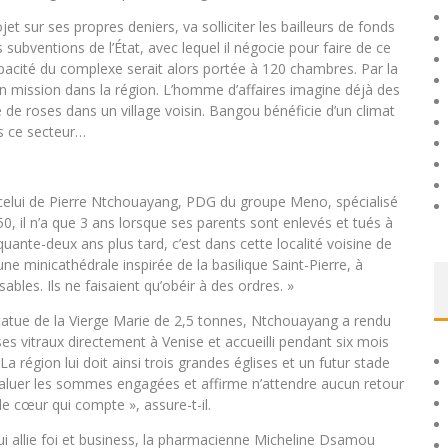
et sur ses propres deniers, va solliciter les bailleurs de fonds
 subventions de l’État, avec lequel il négocie pour faire de ce
capacité du complexe serait alors portée à 120 chambres. Par la
s en mission dans la région. L’homme d’affaires imagine déjà des
 de roses dans un village voisin. Bangou bénéficie d’un climat
ns ce secteur…
 celui de Pierre Ntchouayang, PDG du groupe Meno, spécialisé
50, il n’a que 3 ans lorsque ses parents sont enlevés et tués à
uante-deux ans plus tard, c’est dans cette localité voisine de
 une minicathédrale inspirée de la basilique Saint-Pierre, à
bles. Ils ne faisaient qu’obéir à des ordres. »
statue de la Vierge Marie de 2,5 tonnes, Ntchouayang a rendu
es vitraux directement à Venise et accueilli pendant six mois
La région lui doit ainsi trois grandes églises et un futur stade
d’évaluer les sommes engagées et affirme n’attendre aucun retour
le cœur qui compte », assure-t-il.
ui allie foi et business, la pharmacienne Micheline Dsamou