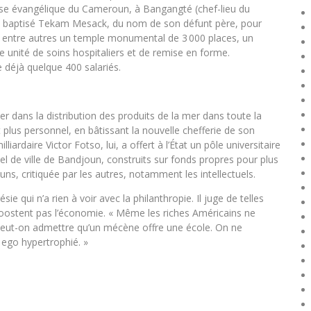
Église évangélique du Cameroun, à Bangangté (chef-lieu du
e baptisé Tekam Mesack, du nom de son défunt père, pour
lle entre autres un temple monumental de 3 000 places, un
e unité de soins hospitaliers et de remise en forme.
 déjà quelque 400 salariés.
 dans la distribution des produits de la mer dans toute la
et plus personnel, en bâtissant la nouvelle chefferie de son
rdaire Victor Fotso, lui, a offert à l’État un pôle universitaire
el de ville de Bandjoun, construits sur fonds propres pour plus
ns, critiquée par les autres, notamment les intellectuels.
ie qui n’a rien à voir avec la philanthropie. Il juge de telles
 boostent pas l’économie. « Même les riches Américains ne
 peut-on admettre qu’un mécène offre une école. On ne
n ego hypertrophié. »