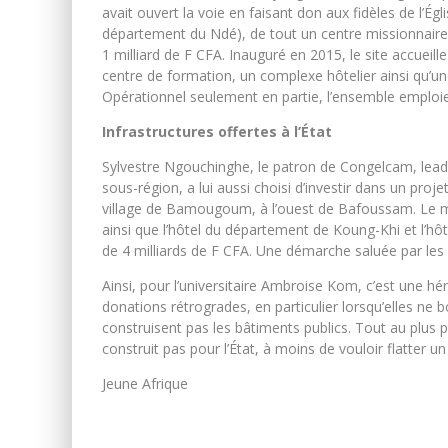
avait ouvert la voie en faisant don aux fidèles de l’
département du Ndé), de tout un centre missionnair
1 milliard de F CFA. Inauguré en 2015, le site accuei
centre de formation, un complexe hôtelier ainsi qu’un
Opérationnel seulement en partie, l’ensemble emploie
Infrastructures offertes à l’État
Sylvestre Ngouchinghe, le patron de Congelcam, leader
sous-région, a lui aussi choisi d’investir dans un proj
village de Bamougoum, à l’ouest de Bafoussam. Le millia
ainsi que l’hôtel du département de Koung-Khi et l’hôt
de 4 milliards de F CFA. Une démarche saluée par les u
Ainsi, pour l’universitaire Ambroise Kom, c’est une hérés
donations rétrogrades, en particulier lorsqu’elles ne
construisent pas les bâtiments publics. Tout au plus
construit pas pour l’État, à moins de vouloir flatter u
Jeune Afrique