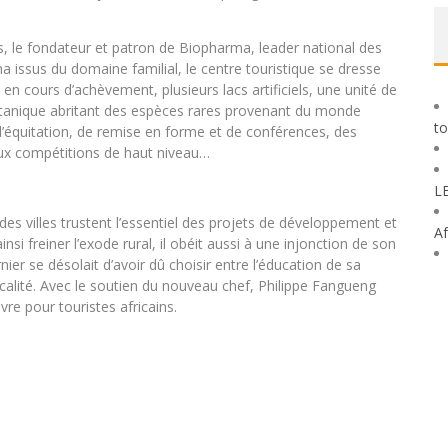
, le fondateur et patron de Biopharma, leader national des
a issus du domaine familial, le centre touristique se dresse
cours d’achèvement, plusieurs lacs artificiels, une unité de
 botanique abritant des espèces rares provenant du monde
to
’équitation, de remise en forme et de conférences, des
 aux compétitions de haut niveau…
L
ndes villes trustent l’essentiel des projets de développement et
Af
ainsi freiner l’exode rural, il obéit aussi à une injonction de son
ier se désolait d’avoir dû choisir entre l’éducation de sa
alité. Avec le soutien du nouveau chef, Philippe Fangueng
vre pour touristes africains.