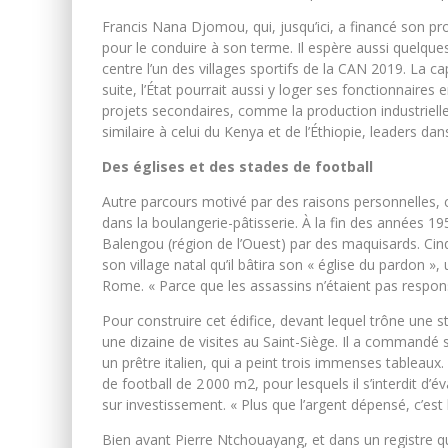
Francis Nana Djomou, qui, jusqu’ici, a financé son proj
pour le conduire à son terme. Il espère aussi quelques
centre l’un des villages sportifs de la CAN 2019. La 
suite, l’État pourrait aussi y loger ses fonctionnaire
projets secondaires, comme la production industrielle
similaire à celui du Kenya et de l’Éthiopie, leaders da
Des églises et des stades de football
Autre parcours motivé par des raisons personnelles,
dans la boulangerie-pâtisserie. À la fin des années 19
Balengou (région de l’Ouest) par des maquisards. Cinq
son village natal qu’il bâtira son « église du pardon »,
Rome. « Parce que les assassins n’étaient pas responsa
Pour construire cet édifice, devant lequel trône une 
une dizaine de visites au Saint-Siège. Il a commandé s
un prêtre italien, qui a peint trois immenses tableaux. 
de football de 2 000 m2, pour lesquels il s’interdit 
sur investissement. « Plus que l’argent dépensé, c’est 
Bien avant Pierre Ntchouayang, et dans un registre q