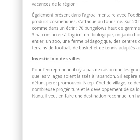
vacances de la région.
Également présent dans l’agroalimentaire avec Foodis
produits cosmétiques, s’attaque au tourisme. Sur 20 h
comme dans un écrin : 70 bungalows haut de gamme en 
3 ha consacrée à l’agriculture biologique, un jardin
entier, un zoo, une ferme pédagogique, des centres d
terrains de football, de basket et de tennis adaptés
Investir loin des villes
Pour l’entrepreneur, il n’y a pas de raison que les gra
que les villages soient laissés à l’abandon. S’il espère 
défunt père : promouvoir Nkep. Chef de village, ce dern
nombreuse progéniture et le développement de sa loc
Nana, il veut en faire une destination reconnue, un ha