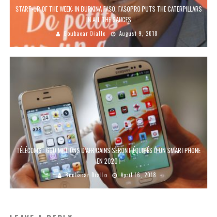
START-UP OF THE WEEK: IN BURKINA FASO, FASOPRO PUTS THE CATERPILLARS
IN ALL THE SAUCES
Boubacar Diallo
August 9, 2018
TÉLÉCOMS : 660 MILLIONS D’AFRICAINS SERONT ÉQUIPÉS D’UN SMARTPHONE
EN 2020 !
Boubacar Diallo
April 16, 2018