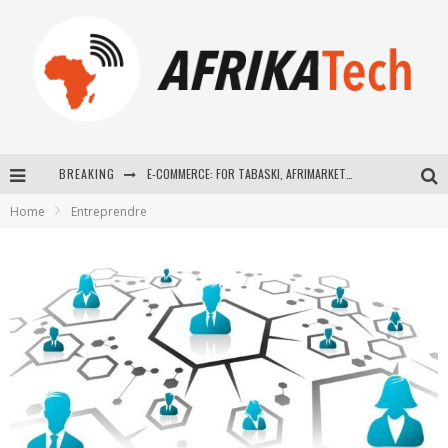
BREAKING
E-COMMERCE: FOR TABASKI, AFRIMARKET AND LEBARA DELIVER SHEEP TO AFRICA VIA INTERNET
Home
Entreprendre
La Révolution Silencieuse : Quand Les Entrepreneurs Africains Décident de ne Plus se Taire
New to online sports betting? Consider These Tips to Play Your First Online Sports Betting Successfully
How Technology Has Changed Sports