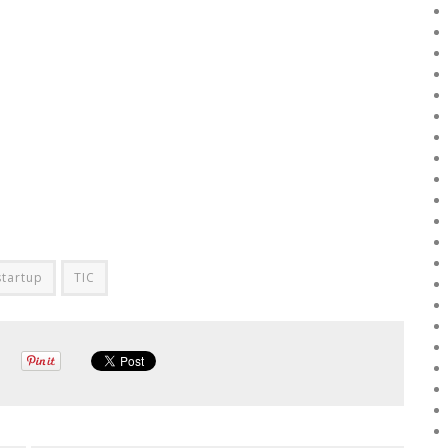
startup
TIC