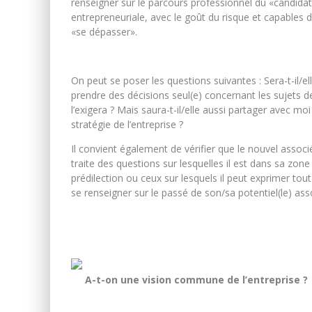
renseigner sur le parcours professionnel du «candidat».
entrepreneuriale, avec le goût du risque et capables 
«se dépasser».
On peut se poser les questions suivantes : Sera-t-il/ell
prendre des décisions seul(e) concernant les sujets de
l’exigera ? Mais saura-t-il/elle aussi partager avec mo
stratégie de l’entreprise ?
Il convient également de vérifier que le nouvel assoc
traite des questions sur lesquelles il est dans sa zon
prédilection ou ceux sur lesquels il peut exprimer tou
se renseigner sur le passé de son/sa potentiel(le) asso
A-t-on une vision commune de l’entreprise ?