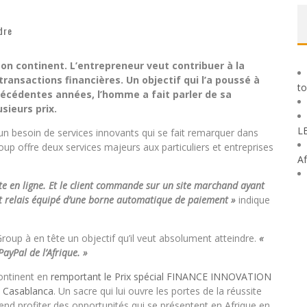
dre
n continent. L’entrepreneur veut contribuer à la
transactions financières. Un objectif qui l’a poussé à
to
écédentes années, l’homme a fait parler de sa
sieurs prix.
L
 besoin de services innovants qui se fait remarquer dans
up offre deux services majeurs aux particuliers et entreprises
Af
e en ligne. Et le client commande sur un site marchand ayant
nt relais équipé d’une borne automatique de paiement »
indique
oup à en tête un objectif qu’il veut absolument atteindre.
«
 PayPal de l’Afrique. »
continent en
remportant le Prix spécial FINANCE INNOVATION
à Casablanca
. Un sacre qui lui ouvre les portes de la réussite
end profiter des opportunités qui se présentent en Afrique en