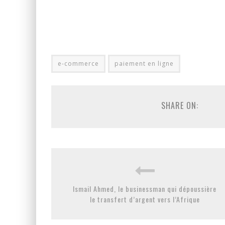
e-commerce
paiement en ligne
SHARE ON:
Ismail Ahmed, le businessman qui dépoussière
le transfert d’argent vers l’Afrique