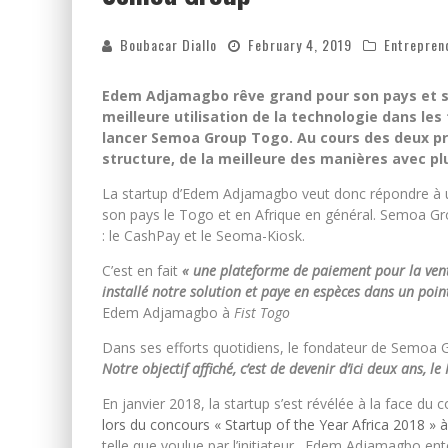
Boubacar Diallo
February 4, 2019
Entrepren
Edem Adjamagbo rêve grand pour son pays et so
meilleure utilisation de la technologie dans les 
lancer Semoa Group Togo. Au cours des deux pr
structure, de la meilleure des manières avec plu
La startup d’Edem Adjamagbo veut donc répondre à un
son pays le Togo et en Afrique en général. Semoa Gro
: le CashPay et le Seoma-Kiosk.
C’est en fait
« une plateforme de paiement pour la vent
installé notre solution et paye en espèces dans un poi
Edem Adjamagbo à
Fist Togo
Dans ses efforts quotidiens, le fondateur de Semoa Gr
Notre objectif affiché, c’est de devenir d’ici deux ans, le
En janvier 2018, la startup s’est révélée à la face du 
lors du concours « Startup of the Year Africa 2018 » 
telle que voulue par l’initiateur. Edem Adjamagbo ent