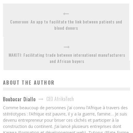
Cameroon: An app to facilitate the link between patients and
blood donors
MAKITI: Facilitating trade between international manufacturers
and African buyers
ABOUT THE AUTHOR
CEO AfrikaTech
Boubacar Diallo
Comme beaucoup de personnes j’ai connu l’Afrique à travers des
stéréotypes : l’Afrique est pauvre, il y a la guerre, famine… Je suis
devenu entrepreneur pour briser ces clichés et participer à la
construction du continent. J’ai lancé plusieurs entreprises dont
Kareea (Formation et développement web), Tutorys (Plate-forme