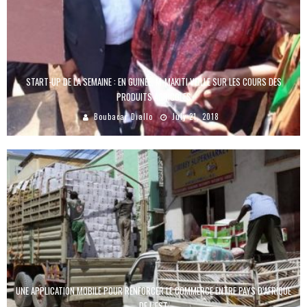
START-UP DE LA SEMAINE : EN GUINÉE, M-MAKITI VEILLE SUR LES COURS DES
PRODUITS AGRICOLES
Boubacar Diallo
July 21, 2018
UNE APPLICATION MOBILE POUR RENFORCER LE COMMERCE ENTRE PAYS D’AFRIQUE
DE L’EST