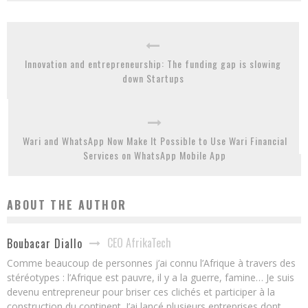
Innovation and entrepreneurship: The funding gap is slowing
down Startups
Wari and WhatsApp Now Make It Possible to Use Wari Financial
Services on WhatsApp Mobile App
ABOUT THE AUTHOR
CEO AfrikaTech
Boubacar Diallo
Comme beaucoup de personnes j’ai connu l’Afrique à travers des
stéréotypes : l’Afrique est pauvre, il y a la guerre, famine… Je suis
devenu entrepreneur pour briser ces clichés et participer à la
construction du continent. J’ai lancé plusieurs entreprises dont