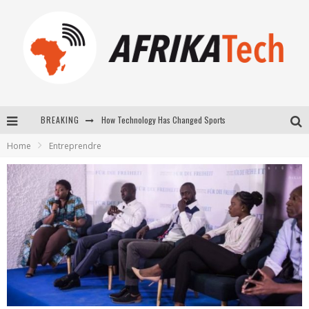
How Technology Has Changed Sports
BREAKING
E-COMMERCE: FOR TABASKI, AFRIMARKET AND LEBARA DELIVER SHEEP TO AFRICA VIA INTERNET
Home
Entreprendre
La Révolution Silencieuse : Quand Les Entrepreneurs Africains Décident de ne Plus se Taire
New to online sports betting? Consider These Tips to Play Your First Online Sports Betting Successfully