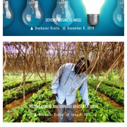
DEVENIR BUSINESS ANGEL
Boubacar Diallo
December 8, 2018
WILLIAM KAMENI: MILLIONNAIRE GRÂCE À LA TERRE
Boubacar Diallo
June 7, 2016