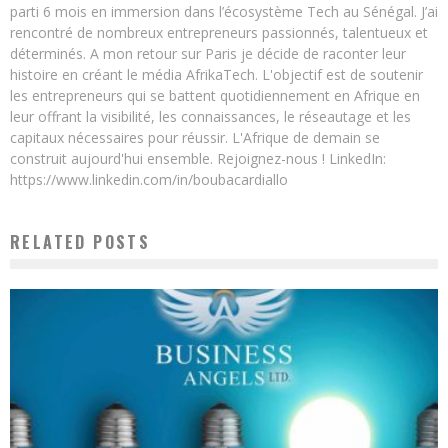
parti 6 mois en immersion dans l’écosystème Tech au Sénégal. J’ai
rencontré de nombreux entrepreneurs passionnés, talentueux et
déterminés. A mon retour sur Paris je décide de raconter leur
histoire en créant le média AfrikaTech. L'objectif est de soutenir
les entrepreneurs qui se battent quotidiennement en Afrique en
leur offrant la visibilité, les connaissances, le réseautage et les
capitaux nécessaires pour réussir. L'Afrique de demain se
construit aujourd'hui ensemble. Rejoignez-nous ! LinkedIn:
https://www.linkedin.com/in/boubacardiallo
RELATED POSTS