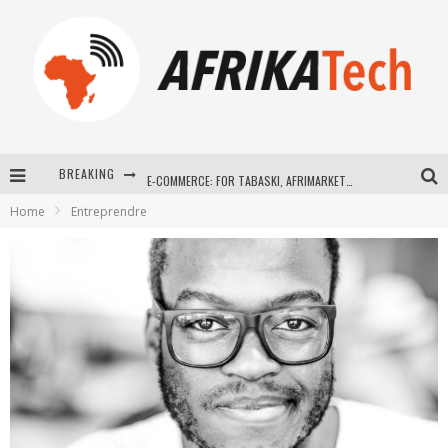
BREAKING
E-COMMERCE: FOR TABASKI, AFRIMARKET AND LEBARA DELIVER SHEEP TO AFRICA VIA INTERNET
Home
Entreprendre
La Révolution Silencieuse : Quand Les Entrepreneurs Africains Décident de ne Plus se Taire
New to online sports betting? Consider These Tips to Play Your First Online Sports Betting Successfully
How Technology Has Changed Sports