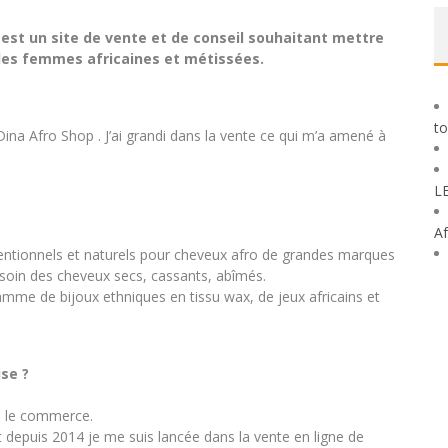
est un site de vente et de conseil souhaitant mettre
é des femmes africaines et métissées.
to
na Afro Shop . J’ai grandi dans la vente ce qui m’a amené à
L
Af
ventionnels et naturels pour cheveux afro de grandes marques
 soin des cheveux secs, cassants, abîmés.
mme de bijoux ethniques en tissu wax, de jeux africains et
se ?
s le commerce.
 depuis 2014 je me suis lancée dans la vente en ligne de