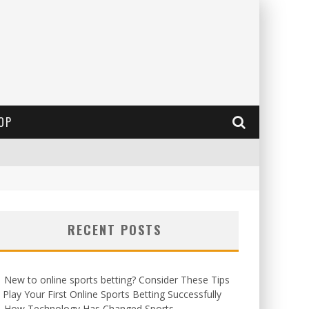
OP
RECENT POSTS
New to online sports betting? Consider These Tips
 Play Your First Online Sports Betting Successfully
How Technology Has Changed Sports