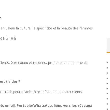
?
 en valeur la culture, la spécificité et la beauté des femmes
10 h à 19 h
 clients, être connu et reconnu, proposer une gamme de
t t’aider ?
rikaTech peut m’aider à acquérir de nouveaux clients.
web, email, Portable/WhatsApp, liens vers les réseaux