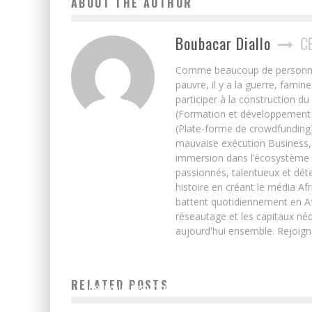
ABOUT THE AUTHOR
Boubacar Diallo
C
Comme beaucoup de personnes j’
pauvre, il y a la guerre, famin
participer à la construction du
(Formation et développement w
(Plate-forme de crowdfunding)
mauvaise exécution Business, 
immersion dans l’écosystème 
passionnés, talentueux et déte
histoire en créant le média Afr
battent quotidiennement en Afri
réseautage et les capitaux néc
aujourd'hui ensemble. Rejoign
RELATED POSTS
POUVOIR ÉCONOMIQUE DE LA DIASPORA AFRICAINE