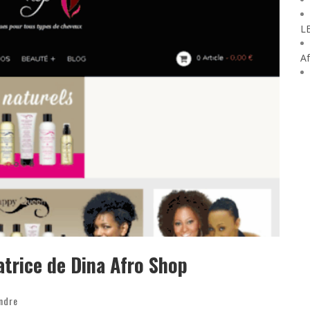
L
Af
atrice de Dina Afro Shop
ndre