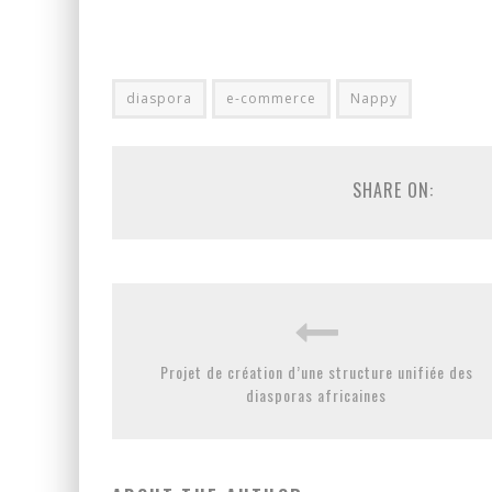
diaspora
e-commerce
Nappy
SHARE ON:
Projet de création d’une structure unifiée des
diasporas africaines