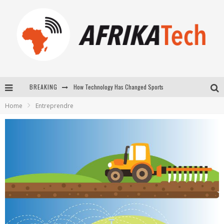
How Technology Has Changed Sports
BREAKING
E-COMMERCE: FOR TABASKI, AFRIMARKET AND LEBARA DELIVER SHEEP TO AFRICA VIA INTERNET
Home
Entreprendre
La Révolution Silencieuse : Quand Les Entrepreneurs Africains Décident de ne Plus se Taire
New to online sports betting? Consider These Tips to Play Your First Online Sports Betting Successfully