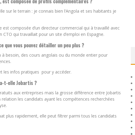
s, est composée de profils complémentaires ?
 sur le terrain : je connais bien l’Angola et ses habitants je
le est composée d’un directeur commercial qui à travaillé avec
n CTO qui travaillait pour un site d’emploi en Espagne.
ce que vous pouvez détailler un peu plus ?
t on à besoin, des cours angolais ou du monde entier pour
ences.
et les infos pratiques pour y accéder.
-t-elle Jobartis ?
gratuits aux entreprises mais la grosse différence entre Jobartis
en relation les candidats ayant les compétences recherchées
yse.
at plus rapidement, elle peut filtrer parmi tous les candidats