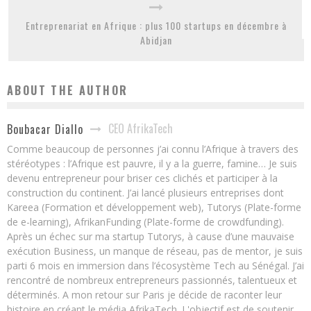
Entreprenariat en Afrique : plus 100 startups en décembre à
Abidjan
ABOUT THE AUTHOR
CEO AfrikaTech
Boubacar Diallo
Comme beaucoup de personnes j’ai connu l’Afrique à travers des
stéréotypes : l’Afrique est pauvre, il y a la guerre, famine… Je suis
devenu entrepreneur pour briser ces clichés et participer à la
construction du continent. J’ai lancé plusieurs entreprises dont
Kareea (Formation et développement web), Tutorys (Plate-forme
de e-learning), AfrikanFunding (Plate-forme de crowdfunding).
Après un échec sur ma startup Tutorys, à cause d’une mauvaise
exécution Business, un manque de réseau, pas de mentor, je suis
parti 6 mois en immersion dans l’écosystème Tech au Sénégal. J’ai
rencontré de nombreux entrepreneurs passionnés, talentueux et
déterminés. A mon retour sur Paris je décide de raconter leur
histoire en créant le média AfrikaTech. L'objectif est de soutenir