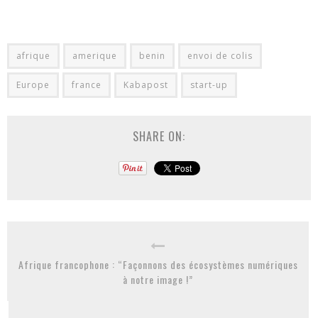
afrique
amerique
benin
envoi de colis
Europe
france
Kabapost
start-up
SHARE ON:
Afrique francophone : “Façonnons des écosystèmes numériques
à notre image !”