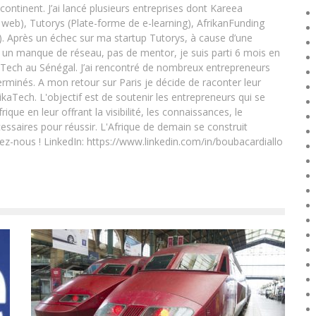
 continent. J’ai lancé plusieurs entreprises dont Kareea
eb), Tutorys (Plate-forme de e-learning), AfrikanFunding
. Après un échec sur ma startup Tutorys, à cause d’une
un manque de réseau, pas de mentor, je suis parti 6 mois en
Tech au Sénégal. J’ai rencontré de nombreux entrepreneurs
rminés. A mon retour sur Paris je décide de raconter leur
ikaTech. L'objectif est de soutenir les entrepreneurs qui se
que en leur offrant la visibilité, les connaissances, le
essaires pour réussir. L'Afrique de demain se construit
ez-nous ! LinkedIn: https://www.linkedin.com/in/boubacardiallo