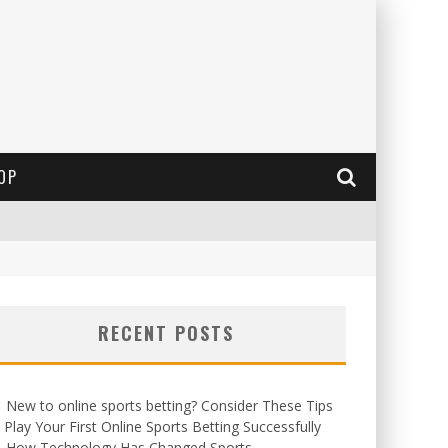
OP
RECENT POSTS
New to online sports betting? Consider These Tips
 Play Your First Online Sports Betting Successfully
How Technology Has Changed Sports