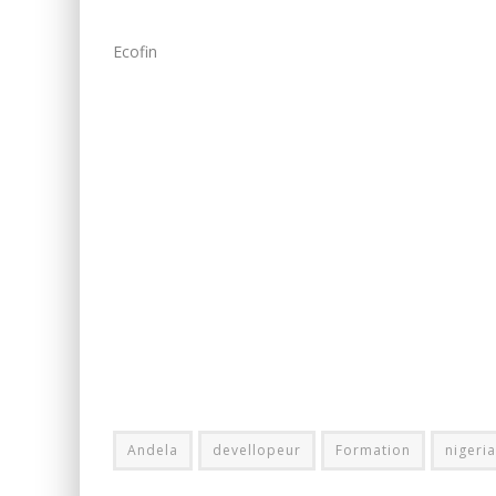
Ecofin
Andela
devellopeur
Formation
nigeria