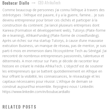
CEO AfrikaTech
Boubacar Diallo
Comme beaucoup de personnes j’ai connu l’Afrique à travers des
stéréotypes : l’Afrique est pauvre, il y a la guerre, famine… Je suis
devenu entrepreneur pour briser ces clichés et participer à la
construction du continent. J’ai lancé plusieurs entreprises dont
Kareea (Formation et développement web), Tutorys (Plate-forme
de e-learning), AfrikanFunding (Plate-forme de crowdfunding).
Après un échec sur ma startup Tutorys, à cause d’une mauvaise
exécution Business, un manque de réseau, pas de mentor, je suis
parti 6 mois en immersion dans l’écosystème Tech au Sénégal. J’ai
rencontré de nombreux entrepreneurs passionnés, talentueux et
déterminés. A mon retour sur Paris je décide de raconter leur
histoire en créant le média AfrikaTech. L'objectif est de soutenir
les entrepreneurs qui se battent quotidiennement en Afrique en
leur offrant la visibilité, les connaissances, le réseautage et les
capitaux nécessaires pour réussir. L'Afrique de demain se
construit aujourd'hui ensemble. Rejoignez-nous ! LinkedIn:
https://www.linkedin.com/in/boubacardiallo
RELATED POSTS